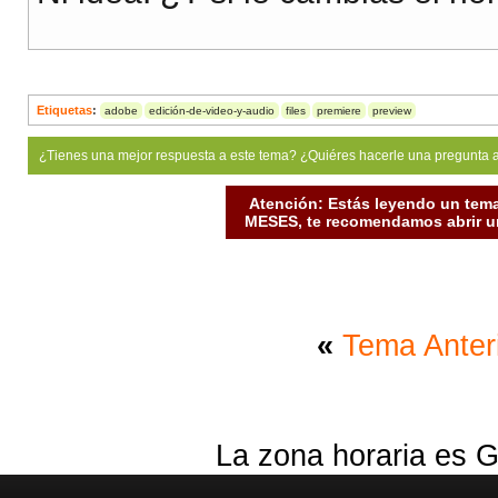
Etiquetas
:
adobe
edición-de-video-y-audio
files
premiere
preview
¿Tienes una mejor respuesta a este tema? ¿Quiéres hacerle una pregunta 
Atención: Estás leyendo un tema
MESES, te recomendamos abrir un
«
Tema Anter
La zona horaria es G