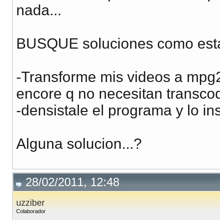
nada...
BUSQUE soluciones como estas
-Transforme mis videos a mpg
encore q no necesitan transcod
-densistale el programa y lo i
Alguna solucion...?
28/02/2011, 12:48
uzziber
Colaborador