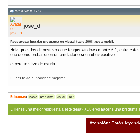
22/01/2010, 19:30
jose_d
Respuesta: Instalar programa en visual basic 2008 .net a mobil.
Hola, pues los dispositivos que tengas windows mobile 6.1, entre estos
que queres probar si en un emulador o si en el dispositivo.
espero te sirva de ayuda.
__________________
El leer te da el poder de mejorar
Etiquetas
:
basic
programa
visual
.net
¿Tienes una mejor respuesta a este tema? ¿Quiéres hacerle una pregunta 
Atención: Estás leyend