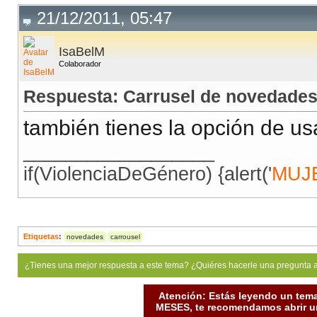
21/12/2011, 05:47
IsaBelM
Colaborador
Respuesta: Carrusel de novedade
también tienes la opción de u
__________________
if(ViolenciaDeGénero) {alert('
MUJ
Etiquetas
:
novedades
carrousel
¿Tienes una mejor respuesta a este tema? ¿Quiéres hacerle una pregunta 
Atención: Estás leyendo un tema
MESES, te recomendamos abrir un