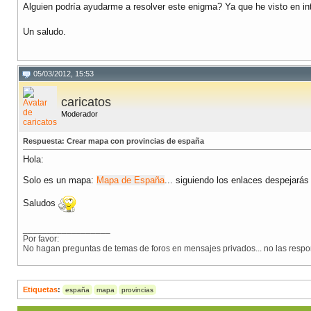
Alguien podría ayudarme a resolver este enigma? Ya que he visto en i
Un saludo.
05/03/2012, 15:53
caricatos
Moderador
Respuesta: Crear mapa con provincias de españa
Hola:
Solo es un mapa:
Mapa de España
... siguiendo los enlaces despejarás
Saludos
__________________
Por favor:
No hagan preguntas de temas de foros en mensajes privados... no las resp
Etiquetas
:
españa
mapa
provincias