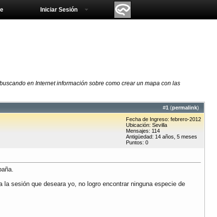
e
Iniciar Sesión
 buscando en Internet información sobre como crear un mapa con las
#
1
(
permalink
)
Fecha de Ingreso: febrero-2012
Ubicación: Sevilla
Mensajes: 114
Antigüedad: 14 años, 5 meses
Puntos: 0
paña.
a la sesión que deseara yo, no logro encontrar ninguna especie de