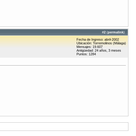
#
2
(
permalink
)
Fecha de Ingreso: abril-2002
Ubicación: Torremolinos (Málaga)
Mensajes: 19.607
Antigüedad: 24 años, 3 meses
Puntos: 1284