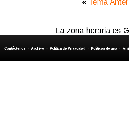
«
Tema Anter
La zona horaria es G
Contáctenos
-
Archivo
-
Política de Privacidad
-
Políticas de uso
-
Arr