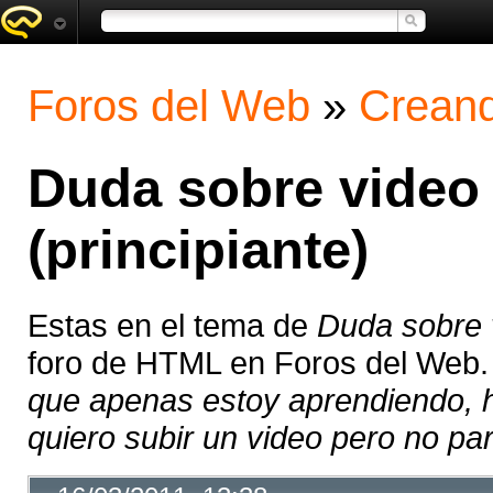
Foros del Web
»
Creand
Duda sobre video
(principiante)
Estas en el tema de
Duda sobre 
foro de HTML en Foros del Web
que apenas estoy aprendiendo, 
quiero subir un video pero no par