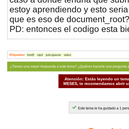
estoy aprendiendo y esto seria
que es eso de document_root
PD: entonces el codigo esta bi
Etiquetas
:
html5
mp4
principiante
video
¿Tienes una mejor respuesta a este tema? ¿Quiéres hacerle una pregunta 
Atención: Estás leyendo un tema
MESES, te recomendamos abrir un
Este tema le ha gustado a 1 per