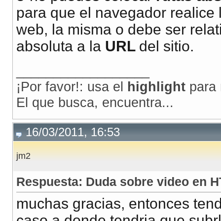
para que el navegador realice 
web, la misma o debe ser relat
absoluta a la
URL
del sitio.
__________________
¡Por favor!: usa el
highlight
para 
El que busca, encuentra...
16/03/2011, 16:53
jm2
Respuesta: Duda sobre video en HT
muchas gracias, entonces tendr
caso a donde tendria que subrl