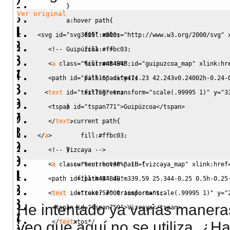
}
Ver original
        a
:hover 
path
{
             fill
:
#000
;
<svg 
id
=
"svg3609"
 xmlns
=
"http://www.w3.org/2000/svg"
 
             fill
:
#ffbc03
;
<!-- Guipúzcoa -->
             fill
:
#4B4B4B
;
<
a
class
=
"%current49%"
id
=
"guipuzcoa_map"
 xlink:
hr
             fill-opacity
:
1
;
<path 
id
=
"path16"
 d
=
"m474.23 42.243v0.24002h-0.24-
             fill
:
green
;
<
text
id
=
"text769"
 transform
=
"scale(.99995 1)"
 y
=
"3
}
<tspan 
id
=
"tspan771"
>
Guipúzcoa
<
/
tspan>
        a
.current
 path
{
<
/
text
>
            fill
:
#ffbc03
;
<
/
a
>
}
<!-- Vizcaya -->
        a
.current
:hover 
path 
{
<
a
class
=
"%current30%"
id
=
"vizcaya_map"
 xlink:
href
           fill
:
#4B4B4B
;
<path 
id
=
"path44"
 d
=
"m339.59 25.344-0.25 0.5h-0.25
           stroke
:
#000
 !important
;
<
text
id
=
"text757"
 transform
=
"scale(.99995 1)"
 y
=
"
He intentado ya varias manera
}
<tspan 
id
=
"tspan759"
>
Vizcaya
<
/
tspan>
/*Textos*/
<
/
text
>
veo que aquí no se utiliza, ¿