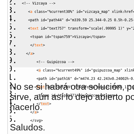
<!-- Vizcaya -->
<
a
class
=
"%current30%"
id
=
"vizcaya_map"
 xlink:
href
<path 
id
=
"path44"
 d
=
"m339.59 25.344-0.25 0.5h-0.25
<
text
id
=
"text757"
 transform
=
"scale(.99995 1)"
 y
=
"
<tspan 
id
=
"tspan759"
>
Vizcaya
<
/
tspan>
<
/
text
>
<
/
a
>
<!-- Guipúzcoa -->
<
a
class
=
"%current49%"
id
=
"guipuzcoa_map"
 xlin
<path 
id
=
"path16"
 d
=
"m474.23 42.243v0.24002h-0
No se si habrá otra solución, 
<
text
id
=
"text769"
 transform
=
"scale(.99995 1)"
 
sirve, aún así lo dejo abierto 
<tspan 
id
=
"tspan771"
>
Guipúzcoa
<
/
tspan>
<
/
text
>
hacerlo.
<
/
a
>
<
/
svg>
Saludos.