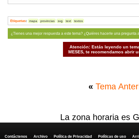
Etiquetas
:
mapa
provincias
svg
text
textos
¿Tienes una mejor respuesta a este tema? ¿Quiéres hacerle una pregunta 
Atención: Estás leyendo un tema
MESES, te recomendamos abrir un
«
Tema Anter
La zona horaria es G
Contáctenos
-
Archivo
-
Política de Privacidad
-
Políticas de uso
-
Arr