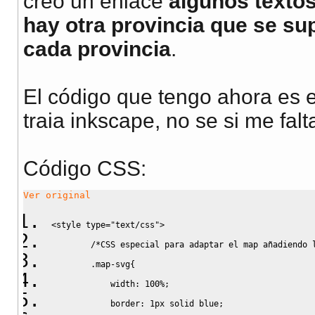
creo un enlace
algunos texto
hay otra provincia que se su
cada provincia
.
El código que tengo ahora es 
traia inkscape, no se si me falt
Código CSS:
Ver original
<style type
=
"text/css"
>
/*CSS especial para adaptar el map añadiendo 
        .map-svg
{
width
:
100%
;
border
:
1px
solid
blue
;