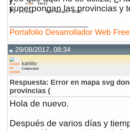
text
{
<
/
a
>
superpongan las provincias y t
font-weight
:
bold
;
<
/
svg>
}
__________________
        tspan
{
Portafolio Desarrollador Web Fre
            fill
:
#FFCF4C
;
            fill
:
#FFC34C
;
29/08/2017, 08:34
font
:
8px
 Verdana
,
 Helvetica
,
 Arial
,
sans
}
kahlito
        tspan
:hover
{
Colaborador
            fill
:
#E8C44C
;
Respuesta: Error en mapa svg dond
            fill
:
#F8BC02
;
provincias (
            fill
:
red
;
Hola de nuevo.
}
        a tspan
{
            fill
:
blue
;
Después de varios días y tiem
            fill
:
#FFC34C
;