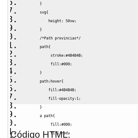
}
        svg
{
height
:
 50vw
;
}
/*Path provincias*/
        path
{
             stroke
:
#4B4B4B
;
             fill
:
#000
;
}
        path
:hover
{
            fill
:
#4B4B4B
;
            fill-opacity
:
1
;
}
        a path
{
             fill
:
#000
;
Código HTML:
             fill
:
red
;