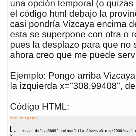
una opción temporal (o quizás 
font
:
8px
 Verdana
,
 Helvetica
,
 Arial
,
sans
el código html debajo la provi
}
        a
.current
 tspan
{
casi pondría Vizcaya encima de
            fill
:
blue
;
esta se superpone con otra o 
            fill
:
green
;
pues la desplazo para que no 
            fill
:
#000
;
ahora creo que me puede servi
}
        a
.current
:hover 
tspan
{
            fill
:
blue
;
Ejemplo: Pongo arriba Vizcaya
            fill
:
white
;
la izquierda x="308.99408", deb
            fill
:
#FFC34C
;
}
Código HTML:
        </style
>
Ver original
<svg 
id
=
"svg3609"
 xmlns
=
"http://www.w3.org/2000/svg"
 