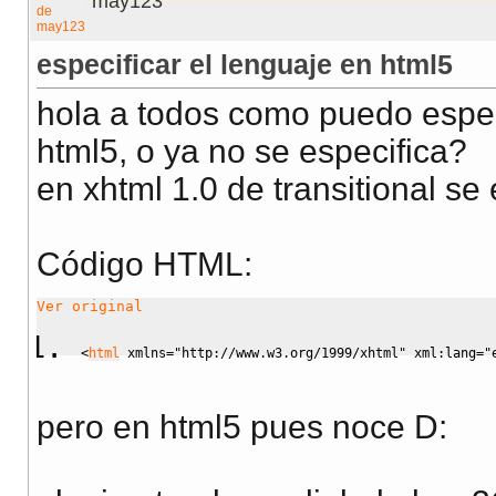
may123
especificar el lenguaje en html5
hola a todos como puedo especi
html5, o ya no se especifica?
en xhtml 1.0 de transitional se
Código HTML:
Ver original
<
html
 xmlns
=
"http://www.w3.org/1999/xhtml"
 xml:
lang
=
"
pero en html5 pues noce D: