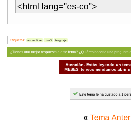
<html lang="es-co">
Etiquetas
:
especificar
html5
lenguaje
¿Tienes una mejor respuesta a este tema? ¿Quiéres hacerle una pregunta 
Atención: Estás leyendo un tema
MESES, te recomendamos abrir un
Este tema le ha gustado a 1 per
«
Tema Anter