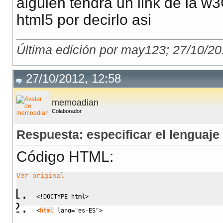
alguien tendra un link de la w
html5 por decirlo asi
Última edición por may123; 27/10/20
27/10/2012, 12:58
memoadian
Colaborador
Respuesta: especificar el lenguaje
Código HTML:
Ver original
<!DOCTYPE html>
<
html
lang
=
"es-ES"
>