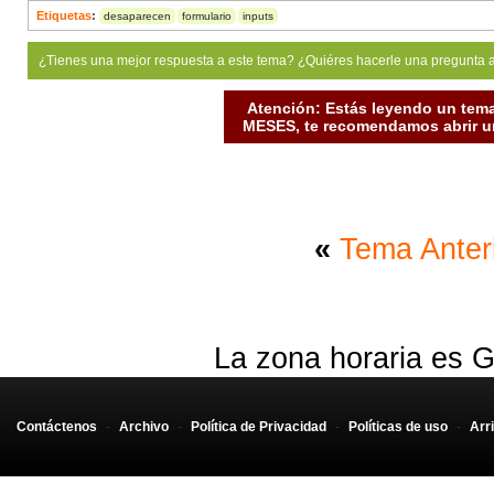
Etiquetas
:
desaparecen
formulario
inputs
¿Tienes una mejor respuesta a este tema? ¿Quiéres hacerle una pregunta 
Atención: Estás leyendo un tema
MESES, te recomendamos abrir un
«
Tema Anter
La zona horaria es G
Contáctenos
-
Archivo
-
Política de Privacidad
-
Políticas de uso
-
Arr