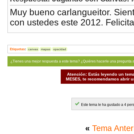
Muy bueno carlangueitor. Sien
con ustedes este 2012. Felicit
Etiquetas
:
canvas
mapas
opacidad
¿Tienes una mejor respuesta a este tema? ¿Quiéres hacerle una pregunta 
Atención: Estás leyendo un tema
MESES, te recomendamos abrir un
Este tema le ha gustado a 4 per
«
Tema Anter