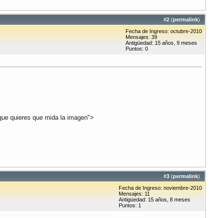
#
2
(
permalink
)
Fecha de Ingreso: octubre-2010
Mensajes: 39
Antigüedad: 15 años, 9 meses
Puntos: 0
 que quieres que mida la imagen">
#
3
(
permalink
)
Fecha de Ingreso: noviembre-2010
Mensajes: 11
Antigüedad: 15 años, 8 meses
Puntos: 1