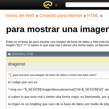
Foros del Web
»
Creando para Internet
»
HTML
»
para mostrar una imagen
Estas en el tema de
para mostrar una imagen de base de datos a html esta bi
height="521" />" si saben lo que esta mal o tienen otra forma mejor, es bienven
24/02/2011, 17:50
dragonsr
para mostrar una imagen de base de datos a html esta bien esto?
el codigo que uso es:
"<img src="$_SESION['imagendeusuarioactual']?id=$_SESION['id']" wid
si saben lo que esta mal o tienen otra forma mejor, es bienvenida, po
la imgen es un longblog que saco de la base de datos por medio de php 