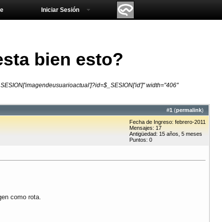
e
Iniciar Sesión
esta bien esto?
$_SESION['imagendeusuarioactual']?id=$_SESION['id']" width="406"
#
1
(
permalink
)
Fecha de Ingreso: febrero-2011
Mensajes: 17
Antigüedad: 15 años, 5 meses
Puntos: 0
gen como rota.