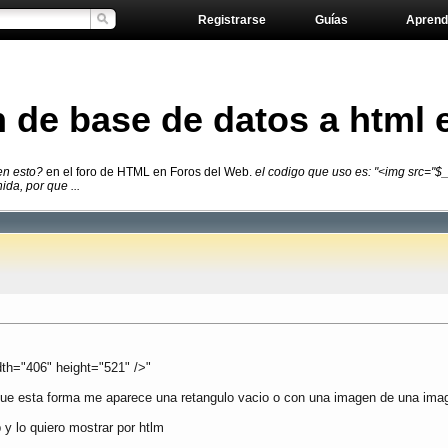
Registrarse
Guías
Aprend
 de base de datos a html 
en esto?
en el foro de HTML en Foros del Web.
el codigo que uso es: "<img src="
ida, por que ...
th="406" height="521" />"
r que esta forma me aparece una retangulo vacio o con una imagen de una ima
y lo quiero mostrar por htlm