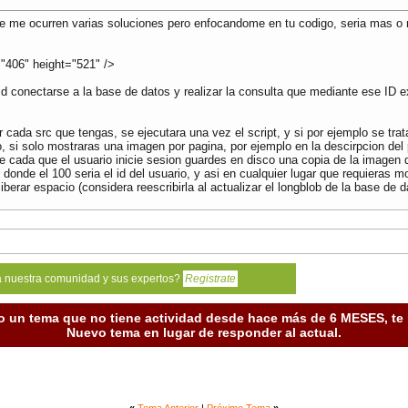
e me ocurren varias soluciones pero enfocandome en tu codigo, seria mas o
"406" height="521" />
d conectarse a la base de datos y realizar la consulta que mediante ese ID ext
ada src que tengas, se ejecutara una vez el script, y si por ejemplo se trat
 si solo mostraras una imagen por pagina, por ejemplo en la descirpcion del p
ue cada que el usuario inicie sesion guardes en disco una copia de la image
onde el 100 seria el id del usuario, y asi en cualquier lugar que requieras mo
iberar espacio (considera reescribirla al actualizar el longblob de la base de d
a nuestra comunidad y sus expertos?
Registrate
o un tema que no tiene actividad desde hace más de 6 MESES, t
Nuevo tema en lugar de responder al actual.