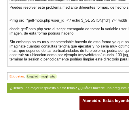
Puedes resolver este problema mediante diferentes formas, de hecho s
<img src="getPhoto.php?user_id=<? echo $_SESSION["id"] ?>" width=
donde getPhoto.php sera el script encargado de tomar la variable user_i
imagen, de esta forma podrias hacerlo.
Sin embargo no es muy recomendable hacerlo de esta forma ya que por c
imaginate cuantas consultas tendria que ejecutar y no seria muy optimo,
mas, que depende de las particularidades de tu problema, podria ser q
construir su ubicacion como por ejemplo /myweb/fotos/usuario_100.jpg, d
terminar la sesion o periodicamente podrias limpiar este directorio para l
Etiquetas
:
longblob
msql
php
¿Tienes una mejor respuesta a este tema? ¿Quiéres hacerle una pregunta 
Atención: Estás leyend