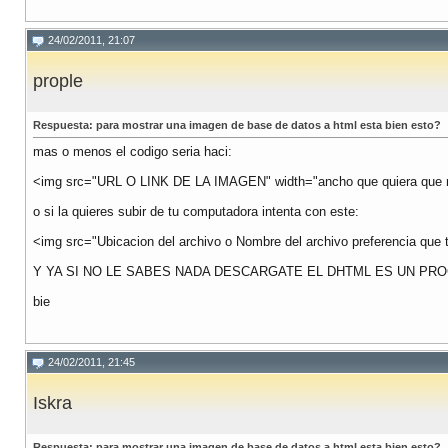
24/02/2011, 21:07
prople
Respuesta: para mostrar una imagen de base de datos a html esta bien esto?
mas o menos el codigo seria haci:
<img src="URL O LINK DE LA IMAGEN" width="ancho que quiera que mid
o si la quieres subir de tu computadora intenta con este:
<img src="Ubicacion del archivo o Nombre del archivo preferencia que 
Y YA SI NO LE SABES NADA DESCARGATE EL DHTML ES UN PR
bie
24/02/2011, 21:45
Iskra
Respuesta: para mostrar una imagen de base de datos a html esta bien esto?