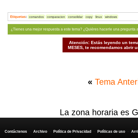
Etiquetas
:
comandos
comparacion
consolidar
copy
linux
windows
¿Tienes una mejor respuesta a este tema? ¿Quiéres hacerle una pregunta 
Atención: Estás leyendo un tema
MESES, te recomendamos abrir un
«
Tema Anter
La zona horaria es G
Contáctenos
-
Archivo
-
Política de Privacidad
-
Políticas de uso
-
Arr