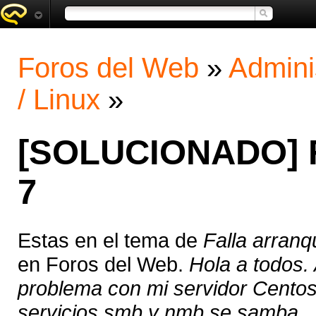
Foros del Web
»
Admini
/ Linux
»
[SOLUCIONADO] Fa
7
Estas en el tema de
Falla arranq
en Foros del Web.
Hola a todos.
problema con mi servidor Centos 7
servicios smb y nmb se samba ..