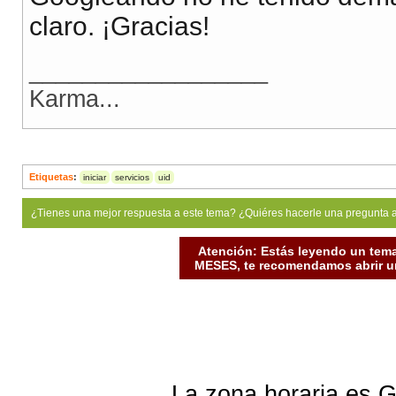
claro. ¡Gracias!
__________________
Karma...
Etiquetas
:
iniciar
servicios
uid
¿Tienes una mejor respuesta a este tema? ¿Quiéres hacerle una pregunta 
Atención: Estás leyendo un tema
MESES, te recomendamos abrir un
La zona horaria es G