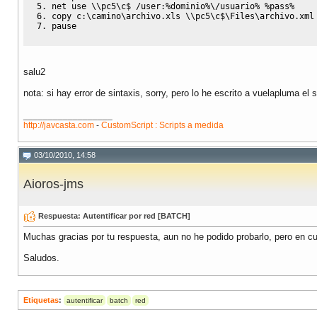
net use \\pc5\c$ /user:%dominio%\/usuario% %pass%
copy c:\camino\archivo.xls \\pc5\c$\Files\archivo.xml
pause
salu2
nota: si hay error de sintaxis, sorry, pero lo he escrito a vuelapluma el s
__________________
http://javcasta.com
-
CustomScript : Scripts a medida
03/10/2010, 14:58
Aioros-jms
Respuesta: Autentificar por red [BATCH]
Muchas gracias por tu respuesta, aun no he podido probarlo, pero en cu
Saludos.
Etiquetas
:
autentificar
batch
red