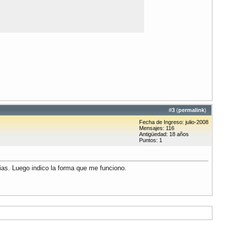
#
3
(
permalink
)
Fecha de Ingreso: julio-2008
Mensajes: 116
Antigüedad: 18 años
Puntos: 1
ias. Luego indico la forma que me funciono.