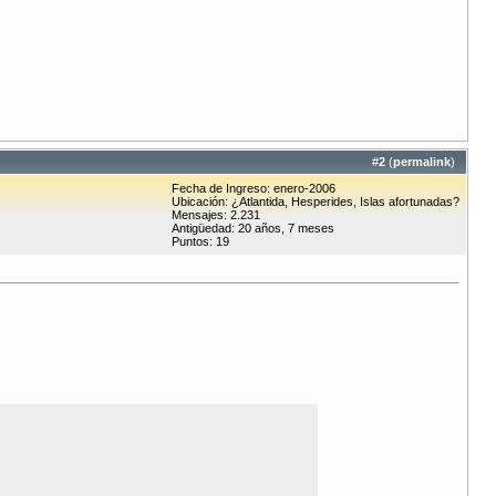
#
2
(
permalink
)
Fecha de Ingreso: enero-2006
Ubicación: ¿Atlantida, Hesperides, Islas afortunadas?
Mensajes: 2.231
Antigüedad: 20 años, 7 meses
Puntos: 19