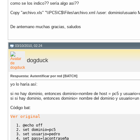
como se los indico?? sería algo asi??
Copy "archivo.xls" "\\PC5\C$\Files\archivo.xml /user: dominio/usuario
De antemano muchas gracias, saludos
03/10/2010, 02:24
dogduck
Respuesta: Autentificar por red [BATCH]
yo lo haría así:
si no hay dominio, entonces dominio=nombre de host = pc5 y usuario=u
si si hay dominio, entonces dominio= nombre del dominio y usuario=un
Código bat:
Ver original
@echo off
set dominio=pc5
set usuario=pedro
set pass=lacontraseña