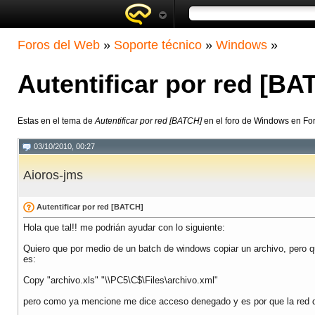
Foros del Web
»
Soporte técnico
»
Windows
»
Autentificar por red [BA
Estas en el tema de
Autentificar por red [BATCH]
en el foro de Windows en Fo
03/10/2010, 00:27
Aioros-jms
Autentificar por red [BATCH]
Hola que tal!! me podrián ayudar con lo siguiente:
Quiero que por medio de un batch de windows copiar un archivo, pero q
es:
Copy "archivo.xls" "\\PC5\C$\Files\archivo.xml"
pero como ya mencione me dice acceso denegado y es por que la red q