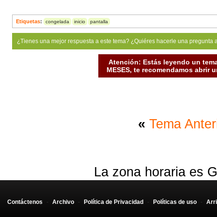
Etiquetas
:
congelada
inicio
pantalla
¿Tienes una mejor respuesta a este tema? ¿Quiéres hacerle una pregunta 
Atención: Estás leyendo un tema
MESES, te recomendamos abrir un
«
Tema Anter
La zona horaria es G
Contáctenos
-
Archivo
-
Política de Privacidad
-
Políticas de uso
-
Arr