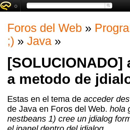
Foros del Web
»
Progra
;)
»
Java
»
[SOLUCIONADO] a
a metodo de jdial
Estas en el tema de
acceder desd
de Java en Foros del Web.
hola 
nestbeans 1) cree un jdialog form.
el jpanel dentro del jdialog ...