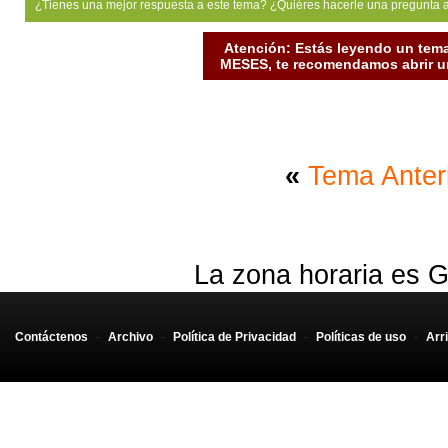
¿Tienes una mejor respuesta a este tema? ¿Quiéres hacerle una pregunta 
Atención: Estás leyendo un tema
MESES, te recomendamos abrir un
«
Tema Anter
La zona horaria es G
Contáctenos
-
Archivo
-
Política de Privacidad
-
Políticas de uso
-
Arr