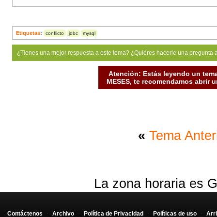
Etiquetas
:
conflicto
jdbc
mysql
¿Tienes una mejor respuesta a este tema? ¿Quiéres hacerle una pregunta 
Atención: Estás leyendo un tema
MESES, te recomendamos abrir un
«
Tema Anter
La zona horaria es G
Contáctenos
-
Archivo
-
Política de Privacidad
-
Políticas de uso
-
Arr