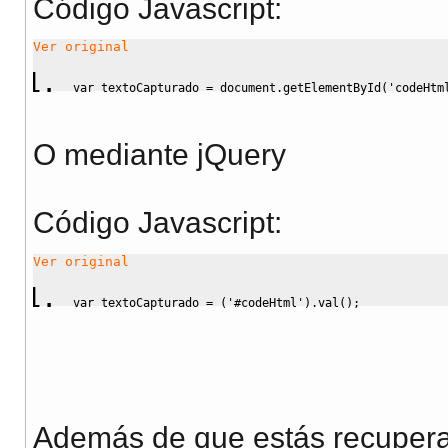
Código Javascript
:
Ver original
var
 textoCapturado 
=
 document.
getElementById
(
'codeHtm
O mediante jQuery
Código Javascript
:
Ver original
var
 textoCapturado 
=
(
'#codeHtml'
)
.
val
(
)
;
Además de que estás recuperan