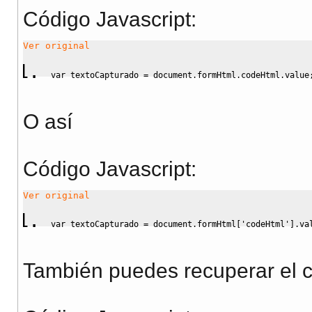
Código Javascript
:
Ver original
var
 textoCapturado 
=
 document.
formHtml
.
codeHtml
.
value
O así
Código Javascript
:
Ver original
var
 textoCapturado 
=
 document.
formHtml
[
'codeHtml'
]
.
va
También puedes recuperar el ca