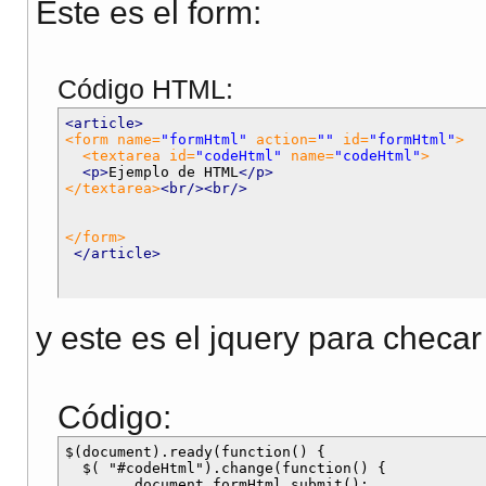
Este es el form:
Código HTML:
<article>
<form name=
"formHtml"
 action=
""
 id=
"formHtml"
>
<textarea id=
"codeHtml"
 name=
"codeHtml"
>
<p>
Ejemplo de HTML
</p>
</textarea>
<br/>
<br/>
</form>
</article>
y este es el jquery para checar
Código:
$(document).ready(function() {

  $( "#codeHtml").change(function() {

        document.formHtml.submit();
