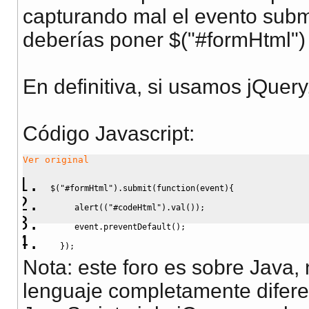
capturando mal el evento subm
deberías poner $("#formHtml")
En definitiva, si usamos jQuery
Código Javascript
:
Ver original
$
(
"#formHtml"
)
.
submit
(
function
(
event
)
{
     alert
(
(
"#codeHtml"
)
.
val
(
)
)
;
     event.
preventDefault
(
)
;
}
)
;
Nota: este foro es sobre Java,
lenguaje completamente difer