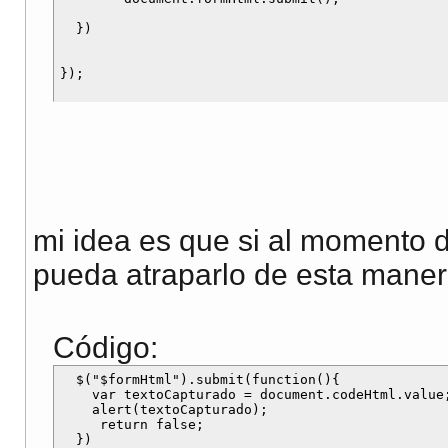
  })

mi idea es que si al momento 
pueda atraparlo de esta maner
Código:
  $("$formHtml").submit(function(){

    var textoCapturado = document.codeHtml.value;
    alert(textoCapturado);

     return false;
