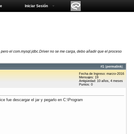
e
Iniciar Sesión
 pero el com.mysql.jdbc.Driver no se me carga, debo añadir que el proceso
#
1
(
permalink
)
Fecha de Ingreso: marzo-2016
Mensajes: 19
Antigüedad: 10 años, 4 meses
Puntos: 0
ce fue descargar el jar y pegarlo en C:\Program