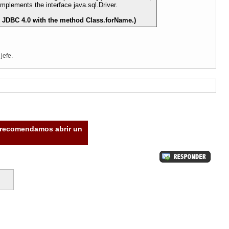
plements the interface java.sql.Driver.
to JDBC 4.0 with the method Class.forName.)
jefe.
e recomendamos abrir un