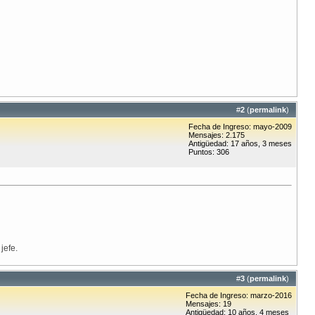
#
2
(
permalink
)
Fecha de Ingreso: mayo-2009
Mensajes: 2.175
Antigüedad: 17 años, 3 meses
Puntos: 306
jefe.
#
3
(
permalink
)
Fecha de Ingreso: marzo-2016
Mensajes: 19
Antigüedad: 10 años, 4 meses