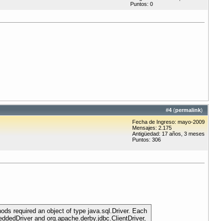
Puntos: 0
#
4
(
permalink
)
Fecha de Ingreso: mayo-2009
Mensajes: 2.175
Antigüedad: 17 años, 3 meses
Puntos: 306
ods required an object of type java.sql.Driver. Each
eddedDriver and org.apache.derby.jdbc.ClientDriver,