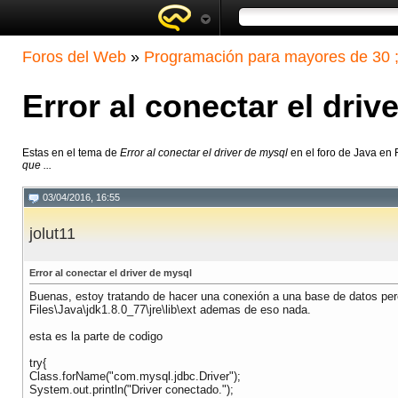
Foros del Web
»
Programación para mayores de 30 ;
Error al conectar el driv
Estas en el tema de
Error al conectar el driver de mysql
en el foro de Java en
que ...
03/04/2016, 16:55
jolut11
Error al conectar el driver de mysql
Buenas, estoy tratando de hacer una conexión a una base de datos pero
Files\Java\jdk1.8.0_77\jre\lib\ext ademas de eso nada.
esta es la parte de codigo
try{
Class.forName("com.mysql.jdbc.Driver");
System.out.println("Driver conectado.");