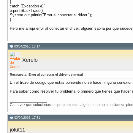
}
catch (Exception e){
e.printStackTrace();
System.out.println("Error al conectar el driver.");
}
Pero me arroja error al conectar el driver, alguien sabria por que suced
03/04/2016, 17:17
Xerelo
Respuesta: Error al conectar el driver de mysql
En el trozo de código que estás poniendo no se hace ninguna conexión
Para saber cómo resolver tu problema lo primero que tienes que hacer es
__________________
Cada vez que solucionas los problemas de alguien que no se esfuerza, piens
03/04/2016, 17:51
jolut11