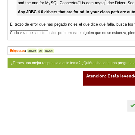
and the one for MySQL Connector/J is com.mysql.jdbc.Driver. See t
Any JDBC 4.0 drivers that are found in your class path are au
El trozo de error que has pegado no es el que dice qué falla, busca los 
__________________
Cada vez que solucionas los problemas de alguien que no se esfuerza, piens
Etiquetas
:
driver
jar
mysql
¿Tienes una mejor respuesta a este tema? ¿Quiéres hacerle una pregunta 
Atención: Estás leyend