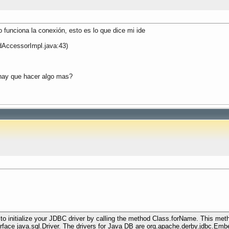
 funciona la conexión, esto es lo que dice mi ide
dAccessorImpl.java:43)
o hay que hacer algo mas?
 to initialize your JDBC driver by calling the method Class.forName. This meth
rface java.sql.Driver. The drivers for Java DB are org.apache.derby.jdbc.Emb