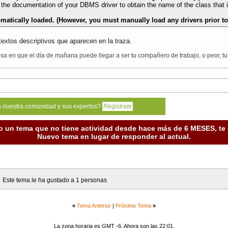
he documentation of your DBMS driver to obtain the name of the class that im
tomatically loaded. (However, you must manually load any drivers prior 
textos descriptivos que aparecen en la traza.
a en que el día de mañana puede llegar a ser tu compañero de trabajo, o peor, tu 
a nuestra comunidad y sus expertos?
Registrate
o un tema que no tiene actividad desde hace más de 6 MESES, t
Nuevo tema en lugar de responder al actual.
Este tema le ha gustado a 1 personas
«
Tema Anterior
|
Próximo Tema
»
La zona horaria es GMT -6. Ahora son las 22:01.