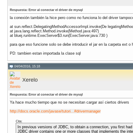
Respuesta: Error al conectar el driver de mysql
la conexión también la hice pero como no funciona lo del driver tampoco
at sun.reflect.DelegatingMethodAccessorImpl.invoke(De legatingMetho
at java.lang.reflect.Method.invoke(Method.java:497)
at bluej.runtime.ExecServer$3.run(ExecServer.java:730 )
para que eso funcione solo se debe introducir el jar en la carpeta ext 
PD: tambien estan importada la clase sql
04/04/2016, 15:18
Xerelo
Respuesta: Error al conectar el driver de mysql
Ya hace mucho tiempo que no se necesitan cargar así ciertos drivers
http://docs.oracle.com/javase/tutori...#drivermanager
Cita:
In previous versions of JDBC, to obtain a connection, you first had
JDBC driver contains one or more classes that implements the inte