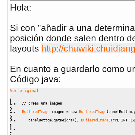
Hola:
Si con "añadir a una determinad
posición donde salen dentro de
layouts
http://chuwiki.chuidia
En cuanto a guardarlo como un
Código java:
Ver original
// creas una imagen
BufferedImage
 imagen 
=
new
BufferedImage
(
panelBottom.
   panelBottom.
getHeight
(
)
, 
BufferedImage
.
TYPE_INT_RG