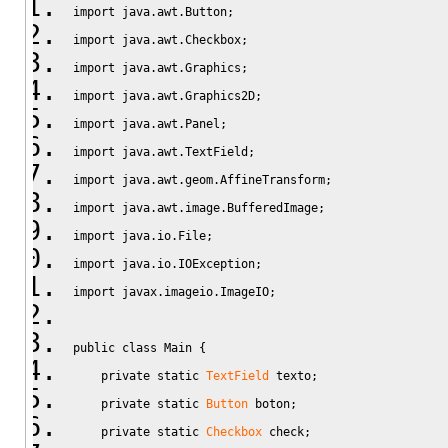
import
java.awt.Button
;
import
java.awt.Checkbox
;
import
java.awt.Graphics
;
import
java.awt.Graphics2D
;
import
java.awt.Panel
;
import
java.awt.TextField
;
import
java.awt.geom.AffineTransform
;
import
java.awt.image.BufferedImage
;
import
java.io.File
;
import
java.io.IOException
;
import
javax.imageio.ImageIO
;
public
class
 Main 
{
private
static
TextField
 texto
;
private
static
Button
 boton
;
private
static
Checkbox
 check
;