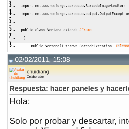
import
net.sourceforge.barbecue.BarcodeImageHandler
;
import
net.sourceforge.barbecue.output.OutputExceptio
public
class
 Ventana 
extends
JFrame
{
public
 Ventana
(
)
throws
 BarcodeException, 
FileNo
{
02/02/2011, 15:08
super
(
)
;
this
.
setLayout
(
new
GridBagLayout
(
)
)
;
chuidiang
Colaborador
this
.
setSize
(
300
, 
295
)
;
//this.setSize(1470, 1350);
Respuesta: hacer paneles y hacer
this
.
setBackground
(
Color
.
white
)
;
Hola:
GridBagConstraints
 constraints 
=
new
GridBag
       Barcode barcode 
=
 BarcodeFactory.
createCode39
(
Solo por probar y descartar, i
barcode.
setDrawingText
(
false
)
;
 barcode.
setBarHeight
(
45
)
;