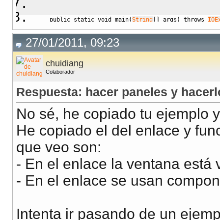
public
static
void
 main
(
String
[
]
 args
)
throws
IOE
// Crear panel
27/01/2011, 09:23
Panel
 bottomPanel 
=
new
Panel
(
)
;
bottomPanel.
setSize
(
200
, 
200
)
;
chuidiang
Colaborador
// Crear artefactos
texto
=
new
TextField
(
"TextField"
)
;
Respuesta: hacer paneles y hacer
boton
=
new
Button
(
"Button"
)
;
No sé, he copiado tu ejemplo y
check
=
new
Checkbox
(
"Checkbox"
)
;
He copiado el del enlace y fun
que veo son:
// Agregarlos al panel
bottomPanel.
add
(
texto
)
;
- En el enlace la ventana está 
bottomPanel.
add
(
boton
)
;
- En el enlace se usan compon
bottomPanel.
add
(
check
)
;
BufferedImage
 imagen 
=
new
BufferedImage
(
bottomPanel.
Intenta ir pasando de un ejemp
// le dices al panel que se dibuje sobre la imagen