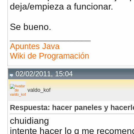
bottomPanel.
paint
(
imagen.
getGraphics
(
)
)
;
deja/empieza a funcionar.
// y salvas la imagen
ImageIO.
write
(
imagen, 
"jpg"
, 
new
File
(
"c:/panel.jpg"
)
Se bueno.
}
__________________
}
Apuntes Java
Wiki de Programación
02/02/2011, 15:04
valdo_kof
Respuesta: hacer paneles y hacer
chuidiang
intente hacer lo q me recomen