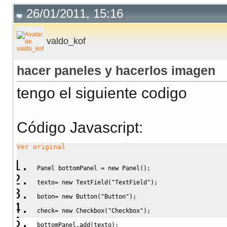
26/01/2011, 15:16
valdo_kof
hacer paneles y hacerlos imagen
tengo el siguiente codigo
Código Javascript
:
Ver original
Panel bottomPanel 
=
new
 Panel
(
)
;
texto
=
new
 TextField
(
"TextField"
)
;
boton
=
new
 Button
(
"Button"
)
;
check
=
new
 Checkbox
(
"Checkbox"
)
;
bottomPanel.
add
(
texto
)
;