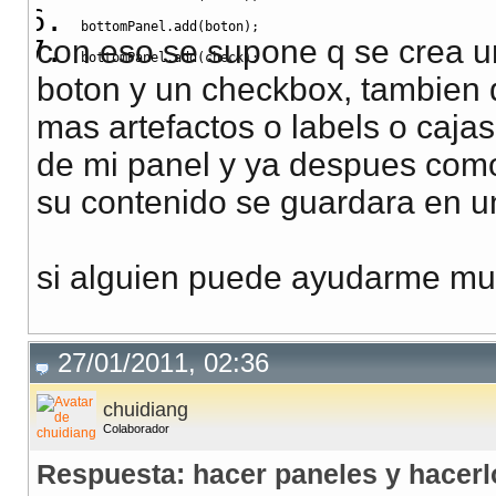
bottomPanel.
add
(
boton
)
;
con eso se supone q se crea un
bottomPanel.
add
(
check
)
;
boton y un checkbox, tambien
mas artefactos o labels o caja
de mi panel y ya despues como
su contenido se guardara en u
si alguien puede ayudarme mu
27/01/2011, 02:36
chuidiang
Colaborador
Respuesta: hacer paneles y hacer