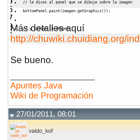
// le dices al panel que se dibuje sobre la imagen
bottomPanel.
paint
(
imagen.
getGraphics
(
)
)
;
Más detalles aquí
// y salvas la imagen
http://chuwiki.chuidiang.org/in
ImageIO.
write
(
imagen, 
"jpg"
, 
new
File
(
"foto.jpg"
)
)
;
Se bueno.
__________________
Apuntes Java
Wiki de Programación
27/01/2011, 08:01
valdo_kof