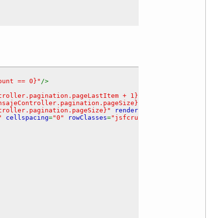
FirstItem
() +
getPageSize
()}));
ount == 0}"
/>
troller.pagination.pageLastItem + 1}/#{mensajeController
nsajeController.pagination.pageSize}"
rendered
=
"#{mensaj
troller.pagination.pageSize}"
rendered
=
"#{mensajeControl
2"
cellspacing
=
"0"
rowClasses
=
"jsfcrud_odd_row,jsfcrud_e