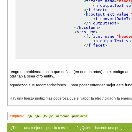
<
f
:
facet name
=
"heade
selectedItemIndex
= -
1
;
<
h
:
outputText va
return
"Create"
;
</
f
:
facet
>
}
<
h
:
outputText value
=
<
f
:
convertDateTi
public
String create
() {
</
h
:
outputText
>
try {
</
h
:
column
>
getFacade
().
create
(
current
);
<
h
:
column
>
JsfUtil
.
addSuccessMessage
(
ResourceBu
<
f
:
facet name
=
"heade
return
prepareCreate
();
<
h
:
outputText va
} catch (
Exception e
) {
</
f
:
facet
>
JsfUtil
.
addErrorMessage
(
e
,
ResourceB
return
null
;
}
}
<
h
:
outputText value
=
"#{item.idUsuario}"
/>
/* a
public
String prepareEdit
() {
tengo un problema con lo que señale (en comentarios) en el código ante
current
= (
Mensaje
)
getItems
().
getRowDat
otra tabla osea otro entity..
</
h
:
column
>
selectedItemIndex
=
pagination
.
getPageFi
<
h
:
column
>
return
"Edit"
;
agradezco sus recomendaciones... para poder entender mejor este fun
<
f
:
facet name
=
"heade
}
<
h
:
outputText va
</
f
:
facet
>
__________________
public
String update
() {
<
h
:
outputText value
=
"
Hay una fuerza motriz más poderosa que el vapor, la electricidad y la energía
try {
</
h
:
column
>
getFacade
().
edit
(
current
);
<
h
:
column
>
JsfUtil
.
addSuccessMessage
(
ResourceBu
<
f
:
facet name
=
"heade
return
"View"
;
<
h
:
outputText va
Etiquetas
:
ejb
ejb3
jfs
jsp
netbeans
primefaces
} catch (
Exception e
) {
</
f
:
facet
>
JsfUtil
.
addErrorMessage
(
e
,
ResourceB
<
h
:
commandLink actio
return
null
;
¿Tienes una mejor respuesta a este tema? ¿Quiéres hacerle una pregunta 
<
h
:
outputText value
=
}