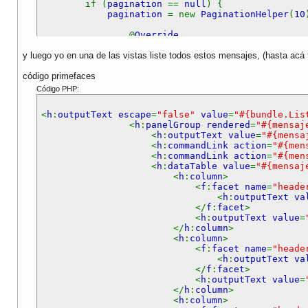
if (
pagination
==
null
) {
pagination
= new
PaginationHelper
(
10
@
Override
public
int getItemsCount
() {
y luego yo en una de las vistas liste todos estos mensajes, (hasta acá 
return
getFacade
().
count
();
}
código primefaces
@
Override
Código PHP:
public
DataModel createPageDataM
return new
ListDataModel
(
get
<
h
:
outputText escape
=
"false"
value
=
"#{bundle.Lis
}
<
h
:
panelGroup rendered
=
"#{mensaj
};
<
h
:
outputText value
=
"#{mensa
}
<
h
:
commandLink action
=
"#{men
return
pagination
;
<
h
:
commandLink action
=
"#{men
}
<
h
:
dataTable value
=
"#{mensaj
<
h
:
column
>
public
String prepareList
() {
<
f
:
facet name
=
"heade
recreateModel
();
<
h
:
outputText va
return
"List"
;
</
f
:
facet
>
}
<
h
:
outputText value
=
</
h
:
column
>
public
String prepareView
() {
<
h
:
column
>
current
= (
Mensaje
)
getItems
().
getRowDat
<
f
:
facet name
=
"heade
selectedItemIndex
=
pagination
.
getPageFi
<
h
:
outputText va
return
"/mensaje/View"
;
</
f
:
facet
>
}
<
h
:
outputText value
=
</
h
:
column
>
public
String prepareCreate
() {
<
h
:
column
>
current
= new
Mensaje
();