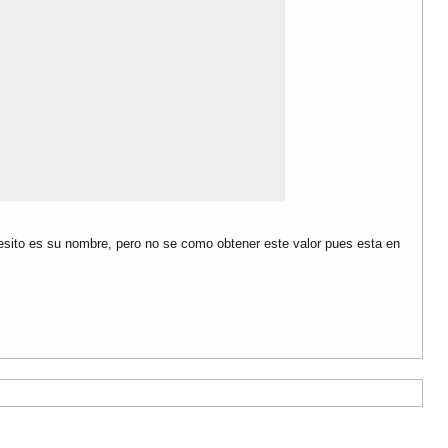
cured"
));
ta en otro entity*/
ecesito es su nombre, pero no se como obtener este valor pues esta en
cured"
));
tMensajeViewLink}"
/>