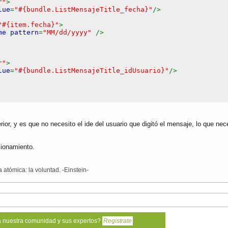
r"
>
lue
=
"#{bundle.ListMensajeTitle_fecha}"
/>
"#{item.fecha}"
>
me pattern
=
"MM/dd/yyyy"
/>
ndle
.
getBundle
(
"/Bundle"
).
getString
(
"MensajeCreated"
));
r"
>
lue
=
"#{bundle.ListMensajeTitle_idUsuario}"
/>
undle
.
getBundle
(
"/Bundle"
).
getString
(
"PersistenceErrorOc
cá necesito es el nombre del usuario(con ese Id) que es
rior, y es que no necesito el ide del usuario que digitó el mensaje, lo que n
a
();
rstItem
() +
getItems
().
getRowIndex
();
cionamiento.
r"
>
lue
=
"#{bundle.ListMensajeTitle_idTipomensaje}"
/>
#{item.idTipomensaje}"
/>
 atómica: la voluntad. -Einstein-
ndle
.
getBundle
(
"/Bundle"
).
getString
(
"MensajeUpdated"
));
r"
>
lue
=
"&nbsp;"
/>
undle
.
getBundle
(
"/Bundle"
).
getString
(
"PersistenceErrorOc
n
=
"#{mensajeController.prepareView}"
value
=
"#{bundle.Lis
a nuestra comunidad y sus expertos?
Registrate
" "
/>