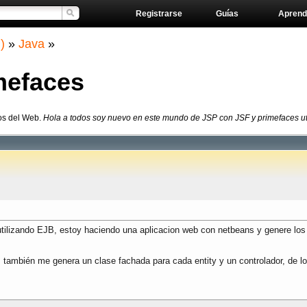
Registrarse
Guías
Aprend
)
»
Java
»
mefaces
ros del Web.
Hola a todos soy nuevo en este mundo de JSP con JSF y primefaces uti
lizando EJB, estoy haciendo una aplicacion web con netbeans y genere los e
a, también me genera un clase fachada para cada entity y un controlador, de 