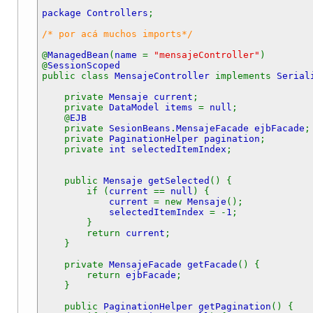
package Controllers
;
/* por acá muchos imports*/
@
ManagedBean
(
name
=
"mensajeController"
)
@
SessionScoped
public class
MensajeController
implements
Serial
private
Mensaje current
;
private
DataModel items
=
null
;
@
EJB
private
SesionBeans
.
MensajeFacade ejbFacade
;
private
PaginationHelper pagination
;
private
int selectedItemIndex
;
public
Mensaje getSelected
() {
if (
current
==
null
) {
current
= new
Mensaje
();
selectedItemIndex
= -
1
;
}
return
current
;
}
private
MensajeFacade getFacade
() {
return
ejbFacade
;
}
public
PaginationHelper getPagination
() {