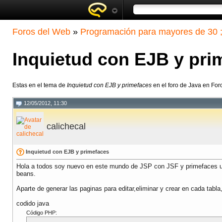
Foros del Web
»
Programación para mayores de 30 ;
Inquietud con EJB y pri
Estas en el tema de
Inquietud con EJB y primefaces
en el foro de Java en Fo
12/05/2012, 11:30
calichecal
Inquietud con EJB y primefaces
Hola a todos soy nuevo en este mundo de JSP con JSF y primefaces uti
beans.
Aparte de generar las paginas para editar,eliminar y crear en cada tabl
codido java
Código PHP: