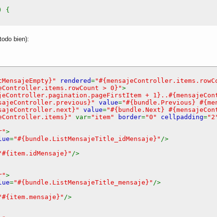
) {
todo bien):
odel
() {
Facade
().
findRange
(new
int
[]{
getPageFirstItem
(),
getPage
tMensajeEmpty}"
rendered
=
"#{mensajeController.items.rowC
eController.items.rowCount > 0}"
>
jeController.pagination.pageFirstItem + 1}..#{mensajeCon
sajeController.previous}"
value
=
"#{bundle.Previous} #{me
sajeController.next}"
value
=
"#{bundle.Next} #{mensajeCon
eController.items}"
var=
"item"
border
=
"0"
cellpadding
=
"
r"
>
lue
=
"#{bundle.ListMensajeTitle_idMensaje}"
/>
"#{item.idMensaje}"
/>
a
();
r"
>
rstItem
() +
getItems
().
getRowIndex
();
lue
=
"#{bundle.ListMensajeTitle_mensaje}"
/>
"#{item.mensaje}"
/>