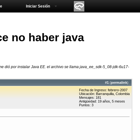
e
Iniciar Sesión
ice no haber java
 me dió por instalar Java EE. el archivo se llama java_ee_sdk-5_08-jdk-6u17-
#
1
(
permalink
)
Fecha de Ingreso: febrero-2007
Ubicación: Barranquilla, Colombia
Mensajes: 181
Antigüedad: 19 años, 5 meses
Puntos: 3