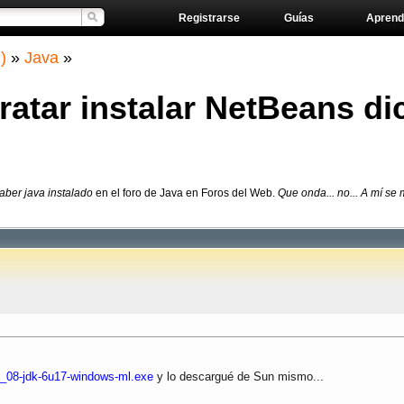
Registrarse
Guías
Aprend
)
»
Java
»
tratar instalar NetBeans d
haber java instalado
en el foro de Java en Foros del Web.
Que onda... no... A mí se
_08-jdk-6u17-windows-ml.exe
y lo descargué de Sun mismo...