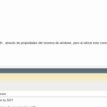
path.. através de propiedades del sistema de windows..pero al relizar este co
insta
 en tu SO?