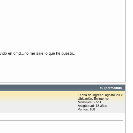
mando en cmd...no me sale lo que he puesto..
#
2
(
permalink
)
Fecha de Ingreso: agosto-2008
Ubicación: En internet
Mensajes: 2.511
Antigüedad: 18 años
Puntos: 188