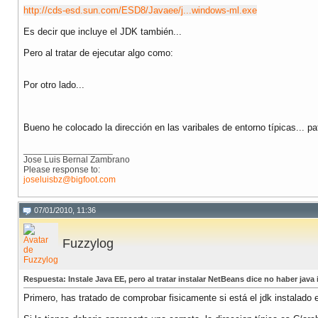
http://cds-esd.sun.com/ESD8/Javaee/j...windows-ml.exe
Es decir que incluye el JDK también...
Pero al tratar de ejecutar algo como:
Por otro lado...
Bueno he colocado la dirección en las varibales de entorno típicas... 
__________________
Jose Luis Bernal Zambrano
Please response to:
joseluisbz@bigfoot.com
07/01/2010, 11:36
Fuzzylog
Respuesta: Instale Java EE, pero al tratar instalar NetBeans dice no haber java 
Primero, has tratado de comprobar fisicamente si está el jdk instalado