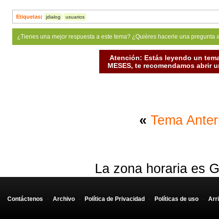
Etiquetas
:
jdialog
usuarios
¿Tienes una mejor respuesta a este tema? ¿Quiéres hacerle una pregunta 
Atención: Estás leyendo un tema
MESES, te recomendamos abrir un
«
Tema Anter
La zona horaria es G
Contáctenos
-
Archivo
-
Política de Privacidad
-
Políticas de uso
-
Arr