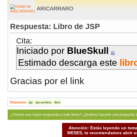
ARICARRARO
Respuesta: Libro de JSP
Cita:
Iniciado por
BlueSkull
Estimado descarga este
libr
Gracias por el link
Etiquetas
:
jsp
jsp-servlets
libro
¿Tienes una mejor respuesta a este tema? ¿Quiéres hacerle una pregunta 
Atención: Estás leyendo un tema
MESES, te recomendamos abrir un