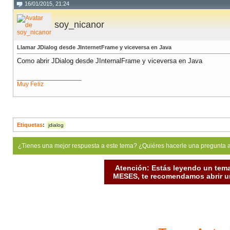
16/01/2015, 21:24
soy_nicanor
Llamar JDialog desde JInternetFrame y viceversa en Java
Como abrir JDialog desde JInternalFrame y viceversa en Java
__________________
Muy Feliz
Etiquetas
:
jdialog
¿Tienes una mejor respuesta a este tema? ¿Quiéres hacerle una pregunta 
Atención: Estás leyendo un tema
MESES, te recomendamos abrir un