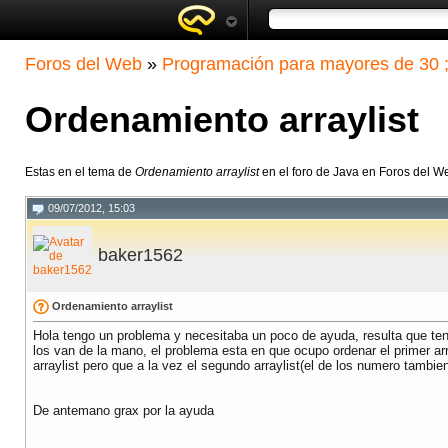
Foros del Web
»
Programación para mayores de 30 ;
Ordenamiento arraylist
Estas en el tema de
Ordenamiento arraylist
en el foro de Java en Foros del W
09/07/2012, 15:03
baker1562
Ordenamiento arraylist
Hola tengo un problema y necesitaba un poco de ayuda, resulta que ten
los van de la mano, el problema esta en que ocupo ordenar el primer arr
arraylist pero que a la vez el segundo arraylist(el de los numero tambi
De antemano grax por la ayuda