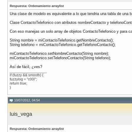
Respuesta: Ordenamiento arraylist
Una clase de modelo es equivalente a lo que tendria una tabla de una 
Clase ContactoTelefonico con atributos nombreContacto y telefonoContac
Con eso manejas un solo array de objetos ContactoTelefonico y para cada
String nombre = miContactoTelefonico.getNombreContacto();
String telefono = miContactoTelefonico.getTelefonoContacto();
miContactoTelefonico.setNombreContacto(String nombre);
miContactoTelefonico.setTelefonoContacto(String telefono);
Así de fácil, ¿ves?
__________________
if (fuzzy && smooth) {
fuzzylog = "c00l";
return true;
}
10/07/2012, 04:54
luis_vega
Respuesta: Ordenamiento arraylist