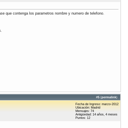
clase que contenga los parametros nombre y numero de telefono.
s.
#
5
(
permalink
)
Fecha de Ingreso: marzo-2012
Ubicación: Madrid
Mensajes: 74
Antigüedad: 14 años, 4 meses
Puntos: 12