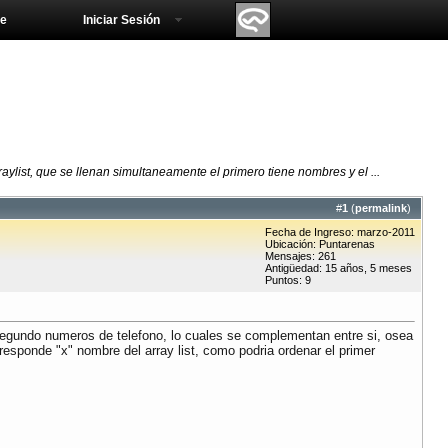
e
Iniciar Sesión
ylist, que se llenan simultaneamente el primero tiene nombres y el ...
#
1
(
permalink
)
Fecha de Ingreso: marzo-2011
Ubicación: Puntarenas
Mensajes: 261
Antigüedad: 15 años, 5 meses
Puntos: 9
 segundo numeros de telefono, lo cuales se complementan entre si, osea
responde "x" nombre del array list, como podria ordenar el primer