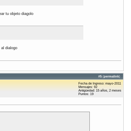
ear tu objeto diagolo
 al dialogo
#
5
(
permalink
)
Fecha de Ingreso: mayo-2011
Mensajes: 92
Antigüedad: 15 años, 2 meses
Puntos: 19