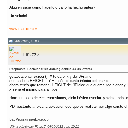
Alguien sabe como hacerlo o ya lo ha hecho antes?
Un saludo!
__________________
www.elias.com.sv
04/09/2012, 19:03
FiruzzZ
Respuesta: Posicionar un JDialog dentro de un Jframe
getLocationOnScreen(); // te da el x y del JFrame
sumando la HEIGHT + Y = tenés el punto inferior del frame
ahora tenés que tomar el HEIGHT del JDialog que queres posicionar y lo
x sería el mismo para ambos
Nota: un poco de ejes cartesianos, ciclo básico escolar. y sobre todo u
PD: bastante atípica la ubicación que querés realizar, por algo existe
__________________
BadProgrammerException!
Última edición por FiruzzZ; 04/09/2012 a las
19:21