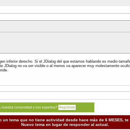
gen inferior derecho. Si el JDialog del que estamos hablando es medio tama
 este JDialog no va ser visible o al menos va aparecer muy molestamente ocult
ende.
a nuestra comunidad y sus expertos?
Registrate
o un tema que no tiene actividad desde hace más de 6 MESES, t
Nuevo tema en lugar de responder al actual.