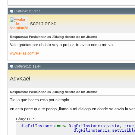
05/09/2012, 09:11
scorpion3d
Respuesta: Posicionar un JDialog dentro de un Jframe
Vale gracias por el dato voy a probar, te aviso como me va
__________________
www.elias.com.sv
05/09/2012, 11:44
AdvKael
Respuesta: Posicionar un JDialog dentro de un Jframe
Tio lo que haces esto por ejemplo
en esta parte que te pongo ,llamo a mi dialogo en donde se envia la ve
Código PHP:
dlgFilInstancia
=new
DlgFilInstancia
(
vista
,
true
dlgFilInstancia
.
setVisibl