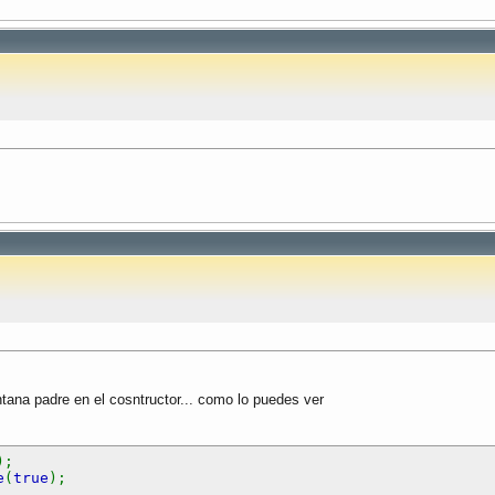
ntana padre en el cosntructor... como lo puedes ver
);
e
(
true
);