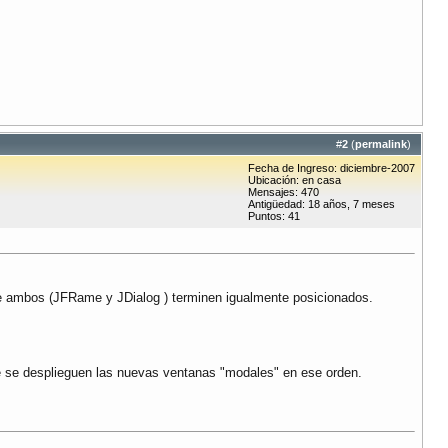
#
2
(
permalink
)
Fecha de Ingreso: diciembre-2007
Ubicación: en casa
Mensajes: 470
Antigüedad: 18 años, 7 meses
Puntos: 41
r de ambos (JFRame y JDialog ) terminen igualmente posicionados.
que se desplieguen las nuevas ventanas "modales" en ese orden.