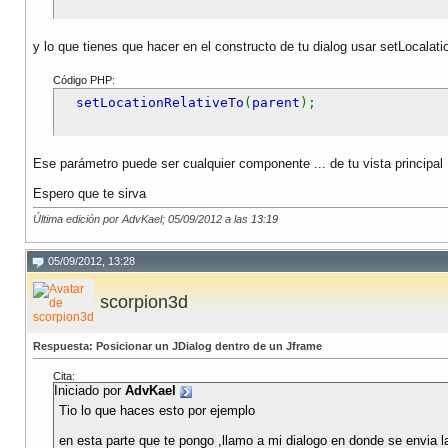
y lo que tienes que hacer en el constructo de tu dialog usar setLocalatio
Código PHP:
setLocationRelativeTo
(
parent
);
Ese parámetro puede ser cualquier componente ... de tu vista principal 
Espero que te sirva
Última edición por AdvKael; 05/09/2012 a las
13:19
05/09/2012, 13:28
scorpion3d
Respuesta: Posicionar un JDialog dentro de un Jframe
Cita:
Iniciado por
AdvKael
Tio lo que haces esto por ejemplo
en esta parte que te pongo ,llamo a mi dialogo en donde se envia l