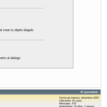
l crear tu objeto diagolo
etro al dialogo
#
6
(
permalink
)
Fecha de Ingreso: diciembre-2007
Ubicación: en casa
Mensajes: 470
Antigüedad: 18 años, 7 meses