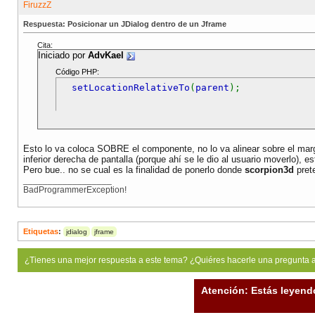
Respuesta: Posicionar un JDialog dentro de un Jframe
Cita:
Iniciado por
AdvKael
Código PHP:
setLocationRelativeTo
(
parent
);
Esto lo va coloca SOBRE el componente, no lo va alinear sobre el mar
inferior derecha de pantalla (porque ahí se le dio al usuario moverlo),
Pero bue.. no se cual es la finalidad de ponerlo donde
scorpion3d
pret
__________________
BadProgrammerException!
Etiquetas
:
jdialog
jframe
¿Tienes una mejor respuesta a este tema? ¿Quiéres hacerle una pregunta 
Atención: Estás leyend