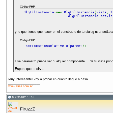
Código PHP:
dlgFilInstancia
=new
DlgFilInstancia
(
vista
,
t
dlgFilInstancia
.
setVis
y lo que tienes que hacer en el constructo de tu dialog usar setLoca
Código PHP:
setLocationRelativeTo
(
parent
);
Ese parámetro puede ser cualquier componente ... de tu vista princi
Espero que te sirva
Muy interesante! voy a probar en cuanto llegue a casa
__________________
www.elias.com.sv
08/09/2012, 16:16
FiruzzZ