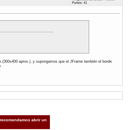
Puntos: 41
ño (300x400 aprox.), y supongamos que el JFrame también el borde
o.
e recomendamos abrir un