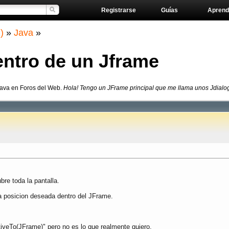
Registrarse
Guías
Aprend
)
»
Java
»
entro de un Jframe
Java en Foros del Web.
Hola! Tengo un JFrame principal que me llama unos Jdialogs, 
re toda la pantalla.
na posicion deseada dentro del JFrame.
tiveTo(JFrame)" pero no es lo que realmente quiero.