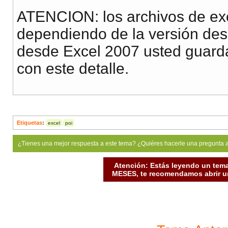
ATENCION: los archivos de exc
dependiendo de la versión des
desde Excel 2007 usted guarda
con este detalle.
Etiquetas
:
excel
poi
¿Tienes una mejor respuesta a este tema? ¿Quiéres hacerle una pregunta 
Atención: Estás leyendo un tema
MESES, te recomendamos abrir un