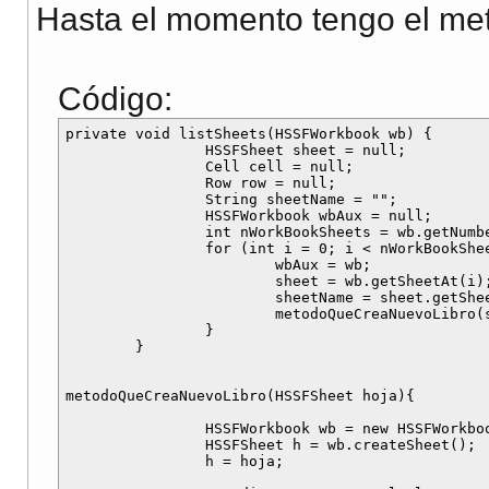
Hasta el momento tengo el meto
Código:
private void listSheets(HSSFWorkbook wb) {

		HSSFSheet sheet = null;

		Cell cell = null;

		Row row = null;

		String sheetName = "";

		HSSFWorkbook wbAux = null;

		int nWorkBookSheets = wb.getNumberOfSheets();

		for (int i = 0; i < nWorkBookSheets; i++) {

			wbAux = wb;

			sheet = wb.getSheetAt(i);

			sheetName = sheet.getSheetName();

                        metodoQueCreaNuevoLibro(s
		}

	}

metodoQueCreaNuevoLibro(HSSFSheet hoja){

                HSSFWorkbook wb = new HSSFWorkboo
		HSSFSheet h = wb.createSheet();

		h = hoja;
