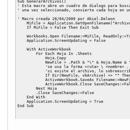
Sub GenerarArchivos()

' Esta macro abre un cuadro de dialogo para busca
' una vez seleccionado, convierte cada hoja en un
' Macro creada 28/04/2009 por Abiel.Deleon

    MiFile = Application.GetOpenFilename("Archivo
    If MiFile = False Then Exit Sub              
    Workbooks.Open Filename:=MiFile, ReadOnly:=Tr
    Application.ScreenUpdating = False           
    With ActiveWorkbook

        For Each Hoja In .Sheets                
            Hoja.Copy

            NewFile = .Path & "\" & Hoja.Name & "
            'se usa la forma <ruta> \ <nombre> . 
            'si existe el archivo, lo sobreescrib
            If Dir(NewFile, vbArchive) <> "" Then
            ActiveWorkbook.SaveAs Filename:=NewFi
            ActiveWorkbook.Close SaveChanges:=Fal
        Next Hoja

        .Close SaveChanges:=False                
    End With

    Application.ScreenUpdating = True
