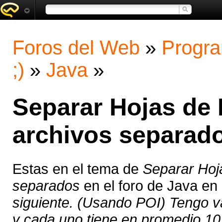
Foros del Web
»
Progra
;)
»
Java
»
Separar Hojas de 
archivos separad
Estas en el tema de
Separar Hoja
separados
en el foro de Java en
siguiente. (Usando POI) Tengo va
y cada uno tiene en promedio 10 h