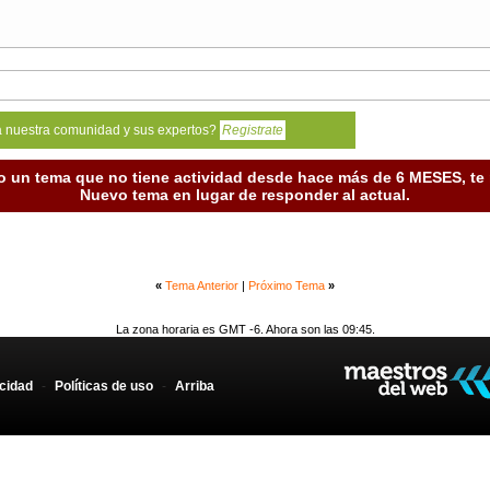
a nuestra comunidad y sus expertos?
Registrate
o un tema que no tiene actividad desde hace más de 6 MESES, t
Nuevo tema en lugar de responder al actual.
«
Tema Anterior
|
Próximo Tema
»
La zona horaria es GMT -6. Ahora son las 09:45.
acidad
-
Políticas de uso
-
Arriba