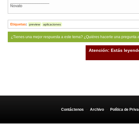
__________________
Novato
Etiquetas
:
preview
aplicaciones
¿Tienes una mejor respuesta a este tema? ¿Quiéres hacerle una pregunta 
Atención: Estás leyend
Contáctenos
-
Archivo
-
Política de Priv