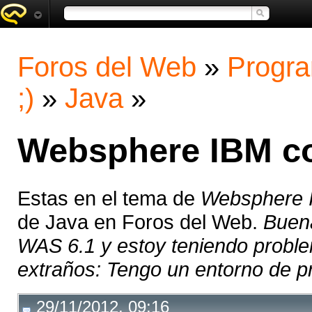
Foros del Web
»
Progra
;)
»
Java
»
Websphere IBM co
Estas en el tema de
Websphere I
de Java en Foros del Web.
Buena
WAS 6.1 y estoy teniendo proble
extraños: Tengo un entorno de pr
29/11/2012, 09:16