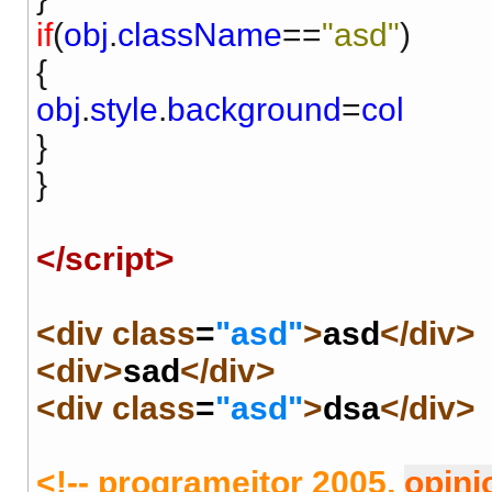
if
(
obj
.
className
==
"asd"
)
{
obj
.
style
.
background
=
col
}
}
</script>
<div
class
=
"asd"
>
asd
</div>
<div>
sad
</div>
<div
class
=
"asd"
>
dsa
</div>
<!-- programeitor 2005,
opini