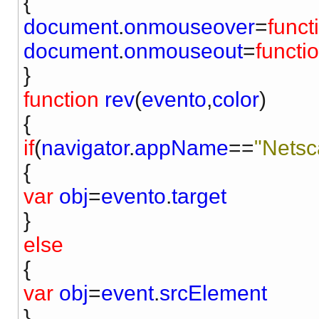
{
document
.
onmouseover
=
funct
document
.
onmouseout
=
functi
}
function
rev
(
evento
,
color
)
{
if
(
navigator
.
appName
==
"Netsc
{
var
obj
=
evento
.
target
}
else
{
var
obj
=
event
.
srcElement
}