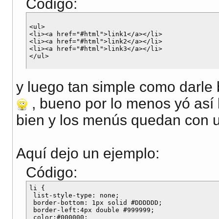
Código:
<ul>

<li><a href="#html">link1</a></li>

<li><a href="#html">link2</a></li>

<li><a href="#html">link3</a></li>

y luego tan simple como darle b
, bueno por lo menos yó así
bien y los menús quedan con u
Aquí dejo un ejemplo:
Código:
li {

 list-style-type: none;

 border-bottom: 1px solid #DDDDDD;

 border-left:4px double #999999;

 color:#000000;
