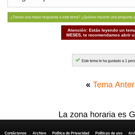
¿Tienes una mejor respuesta a este tema? ¿Quiéres hacerle una pregunta 
Atención: Estás leyendo un tema
MESES, te recomendamos abrir un
Este tema le ha gustado a 1 per
«
Tema Anter
La zona horaria es G
Contáctenos
-
Archivo
-
Política de Privacidad
-
Políticas de uso
-
Arr