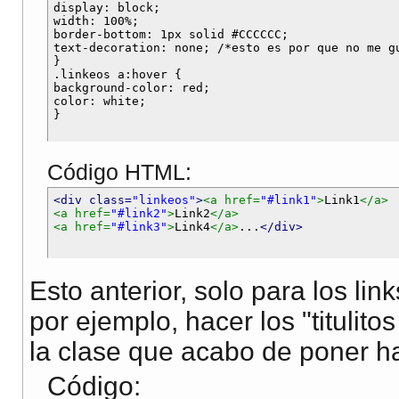
display: block;

width: 100%;

border-bottom: 1px solid #CCCCCC;

text-decoration: none; /*esto es por que no me gu
}

.linkeos a:hover {

background-color: red;

color: white;

Código HTML:
<div class=
"linkeos"
>
<a href=
"#link1"
>
Link1
</a>
<a href=
"#link2"
>
Link2
</a>
<a href=
"#link3"
>
Link4
</a>
...
</div>
Esto anterior, solo para los li
por ejemplo, hacer los "titulito
la clase que acabo de poner h
Código: