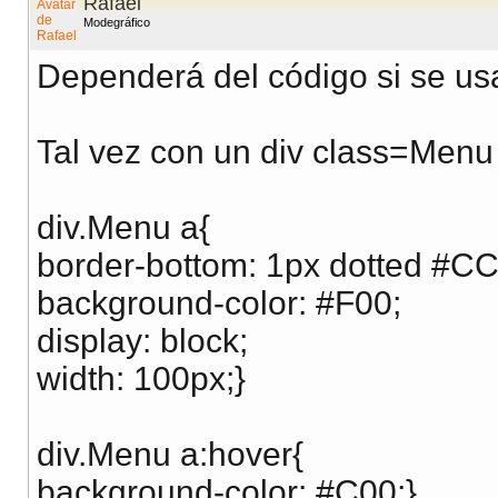
Rafael
Modegráfico
Dependerá del código si se us
Tal vez con un div class=Menu 
div.Menu a{
border-bottom: 1px dotted #C
background-color: #F00;
display: block;
width: 100px;}
div.Menu a:hover{
background-color: #C00;}