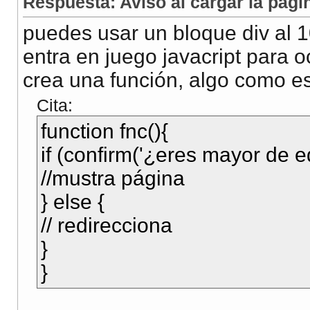
Respuesta: Aviso al cargar la pági
puedes usar un bloque div al 
entra en juego javacript para oc
crea una función, algo como e
Cita:
function fnc(){
if (confirm('¿eres mayor de e
//mustra página
} else {
// redirecciona
}
}