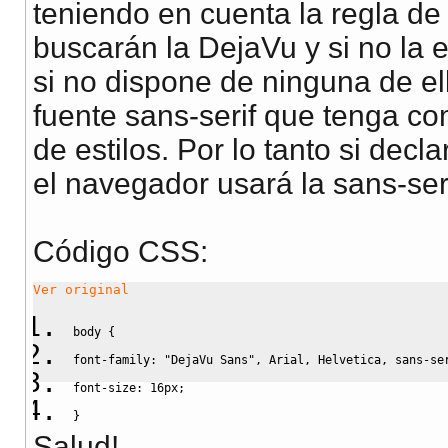
teniendo en cuenta la regla de
buscarán la DejaVu y si no la e
si no dispone de ninguna de el
fuente sans-serif que tenga c
de estilos. Por lo tanto si dec
el navegador usará la sans-se
Código CSS:
Ver original
body 
{
font-family
:
"DejaVu Sans"
,
 Arial
,
 Helvetica
,
sans-se
font-size
:
16px
;
}
Salud!