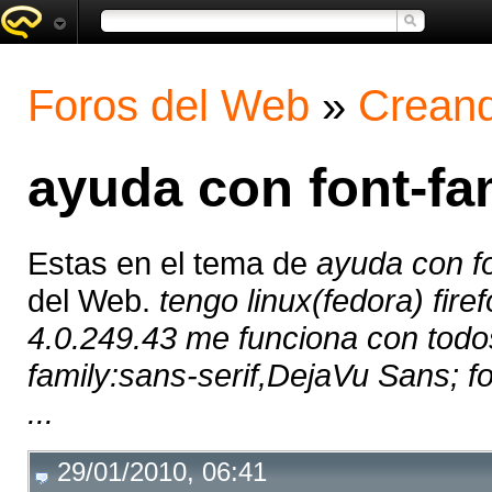
Foros del Web
»
Creand
ayuda con font-fa
Estas en el tema de
ayuda con fo
del Web.
tengo linux(fedora) fir
4.0.249.43 me funciona con todos
family:sans-serif,DejaVu Sans; fo
...
29/01/2010, 06:41