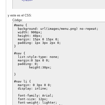
y este es el CSS:
Código:
#menu {

  background: url(images/menu.png) no-repeat;

  width: 900px;

  height: 40px;

  margin: 15px 0 15px 0;

  padding: 1px 3px 2px 0;

}

#nav {

  list-style-type: none;

  margin:0 3px 0 0;

  padding: 0;

	height:30px;

}

#nav li {

  margin: 0 3px 0 0;

  display: inline;

  font-family: Arial;

  font-size: 12px;

  font-weight: lighter;
