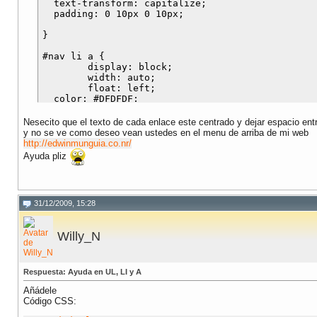
  text-transform: capitalize;

  padding: 0 10px 0 10px;

}

#nav li a {

  	display: block;

	width: auto;

	float: left;

  color: #DFDFDF;

  text-decoration: none;

  padding: 1px 6px 6px 1px;

Nesecito que el texto de cada enlace este centrado y dejar espacio entr
  border-left: 1px #404040 solid;

y no se ve como deseo vean ustedes en el menu de arriba de mi web
}

http://edwinmunguia.co.nr/
Ayuda pliz
#nav li a:hover {

  background-color:#000000;

31/12/2009, 15:28
Willy_N
Respuesta: Ayuda en UL, LI y A
Añádele
Código CSS: