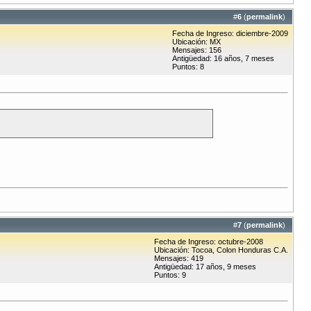
#
6
(
permalink
)
Fecha de Ingreso: diciembre-2009
Ubicación: MX
Mensajes: 156
Antigüedad: 16 años, 7 meses
Puntos: 8
#
7
(
permalink
)
Fecha de Ingreso: octubre-2008
Ubicación: Tocoa, Colon Honduras C.A.
Mensajes: 419
Antigüedad: 17 años, 9 meses
Puntos: 9