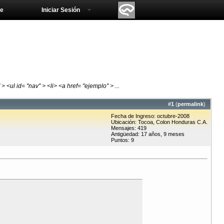
e
Iniciar Sesión
<ul id= "nav" > <li> <a href= "ejemplo" > ...
#
1
(
permalink
)
Fecha de Ingreso: octubre-2008
Ubicación: Tocoa, Colon Honduras C.A.
Mensajes: 419
Antigüedad: 17 años, 9 meses
Puntos: 9