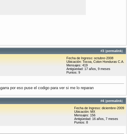
#
3
(
permalink
)
Fecha de Ingreso: octubre-2008
Ubicación: Tocoa, Colon Honduras C.A.
Mensajes: 419
Antigüedad: 17 años, 9 meses
Puntos: 9
garra por eso puse el codigo para ver si me lo reparan
#
4
(
permalink
)
Fecha de Ingreso: diciembre-2009
Ubicación: MX
Mensajes: 156
Antigüedad: 16 años, 7 meses
Puntos: 8