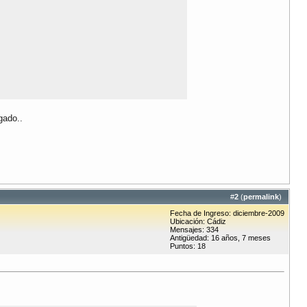
gado..
#
2
(
permalink
)
Fecha de Ingreso: diciembre-2009
Ubicación: Cádiz
Mensajes: 334
Antigüedad: 16 años, 7 meses
Puntos: 18