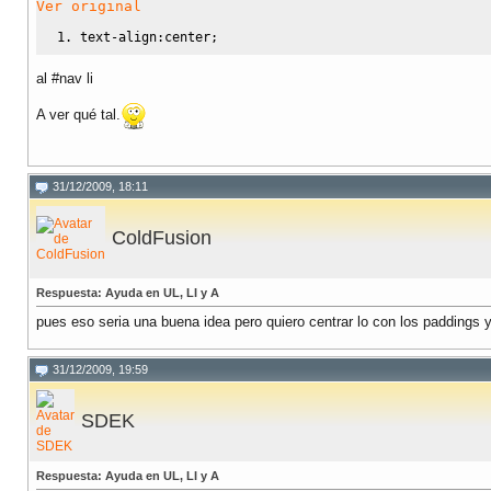
Ver original
text-align
:
center
;
al #nav li
A ver qué tal.
31/12/2009, 18:11
ColdFusion
Respuesta: Ayuda en UL, LI y A
pues eso seria una buena idea pero quiero centrar lo con los paddings 
31/12/2009, 19:59
SDEK
Respuesta: Ayuda en UL, LI y A