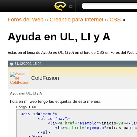
Foros del Web
»
Creando para Internet
»
CSS
»
Ayuda en UL, LI y A
Estas en el tema de
Ayuda en UL, LI y A
en el foro de CSS en Foros del Web.
31/12/2009, 15:04
ColdFusion
Ayuda en UL, LI y A
hola en mi web tengo las etiquetas de esta menera:
Código HTML:
<div id=
"menu"
>
<ul id=
"nav"
>
<li>
<a href=
"ejemplo"
>
inicio
</a>
</li
<li>
<a href=
"ejemplo"
>
otras pagin
</ul>
</div>