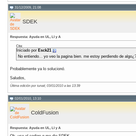
31/12/2009, 21:08
SDEK
Respuesta: Ayuda en UL, LI y A
Cita:
Iniciado por
Esck21
No entiendo... yo veo la pagina bien. me estoy perdiendo de algo¿
Probablemente ya lo solucionó.
Saludos,
Última edición por tunait; 03/01/2010 a las
13:39
02/01/2010, 13:10
ColdFusion
Respuesta: Ayuda en UL, LI y A
Ok, use el codigo q me dio SDEK