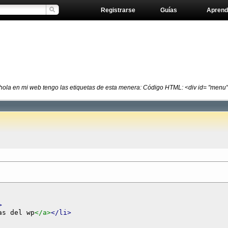
Registrarse
Guías
Aprend
hola en mi web tengo las etiquetas de esta menera: Código HTML: <div id= "menu" > 
>
as del wp
</a>
</li>