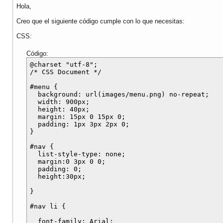
Hola,
Creo que el siguiente código cumple con lo que necesitas:
CSS:
Código:
@charset "utf-8";

/* CSS Document */

#menu {

  background: url(images/menu.png) no-repeat;

  width: 900px;

  height: 40px;

  margin: 15px 0 15px 0;

  padding: 1px 3px 2px 0;

}

#nav {

  list-style-type: none;

  margin:0 3px 0 0;

  padding: 0;

  height:30px;

}

#nav li {

  font-family: Arial;
