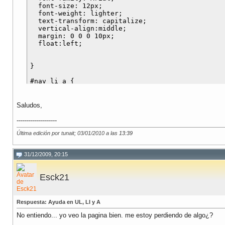
  font-size: 12px;

  font-weight: lighter;

  text-transform: capitalize;

  vertical-align:middle;

  margin: 0 0 0 10px;

  float:left;

}

#nav li a {

  	display: block;

	width: auto;

	float: left;

Saludos,
  color: #DFDFDF;

  text-decoration: none;

--------------------
  border-left: 1px #404040 solid;

Última edición por tunait; 03/01/2010 a las
  text-align:center;

13:39
  margin:0 auto 0 0px;

  padding-left:10px;

31/12/2009, 20:15
}

#nav li a:hover {

Esck21
  background-color:#000000;

Respuesta: Ayuda en UL, LI y A
No entiendo... yo veo la pagina bien. me estoy perdiendo de algo¿?