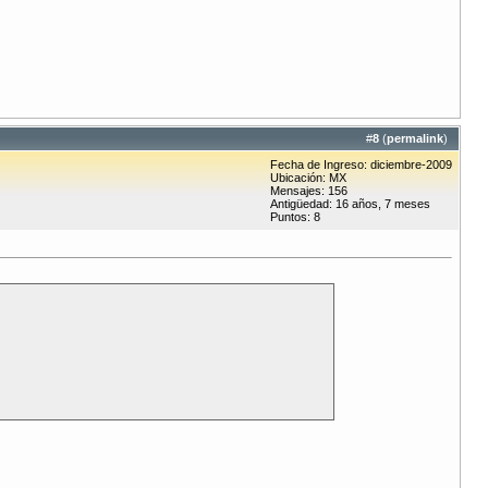
#
8
(
permalink
)
Fecha de Ingreso: diciembre-2009
Ubicación: MX
Mensajes: 156
Antigüedad: 16 años, 7 meses
Puntos: 8