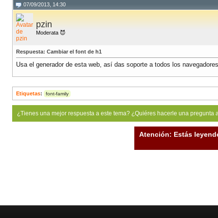
07/09/2013, 14:30
pzin
Moderata 😈
Respuesta: Cambiar el font de h1
Usa el generador de esta web, así das soporte a todos los navegadore
Etiquetas
:
font-family
¿Tienes una mejor respuesta a este tema? ¿Quiéres hacerle una pregunta 
Atención: Estás leyend