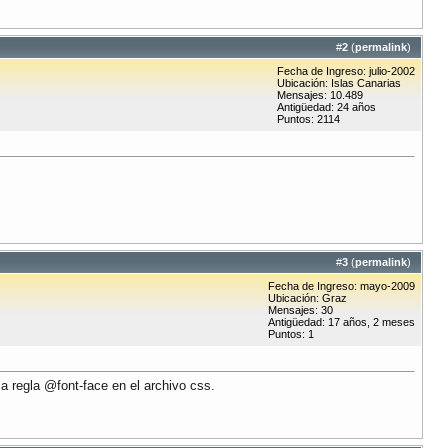
#
2
(
permalink
)
Fecha de Ingreso: julio-2002
Ubicación: Islas Canarias
Mensajes: 10.489
Antigüedad: 24 años
Puntos: 2114
#
3
(
permalink
)
Fecha de Ingreso: mayo-2009
Ubicación: Graz
Mensajes: 30
Antigüedad: 17 años, 2 meses
Puntos: 1
la regla @font-face en el archivo css.