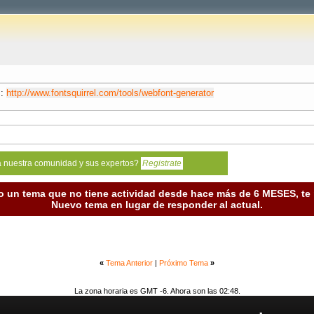
s:
http://www.fontsquirrel.com/tools/webfont-generator
a nuestra comunidad y sus expertos?
Registrate
o un tema que no tiene actividad desde hace más de 6 MESES, t
Nuevo tema en lugar de responder al actual.
«
Tema Anterior
|
Próximo Tema
»
La zona horaria es GMT -6. Ahora son las 02:48.