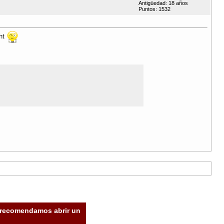
Antigüedad: 18 años
Puntos: 1532
ght
e recomendamos abrir un