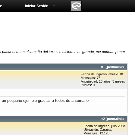
e
Iniciar Sesión
l pasar el raton el tamaño del texto se hiciera mas grande, me podrian poner
#
1
(
permalink
)
Fecha de Ingreso: abril-2010
Mensajes: 76
Antigüedad: 16 años, 3 meses
Puntos: 0
o y un pequeño ejemplo gracias a todos de antemano
#
2
(
permalink
)
Fecha de Ingreso: julio-2008
Ubicación: Caracas
Mensajes: 12.120