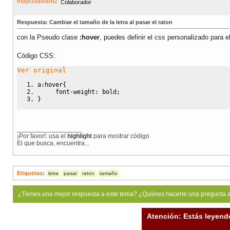
Colaborador
Respuesta: Cambiar el tamaño de la letra al pasar el raton
con la Pseudo clase
:hover
, puedes definir el css personalizado para e
Código CSS:
Ver original
a
:hover
{
font-weight
:
bold
;
}
__________________
¡Por favor!: usa el
highlight
para mostrar código
El que busca, encuentra...
Etiquetas
:
letra
pasar
raton
tamaño
¿Tienes una mejor respuesta a este tema? ¿Quiéres hacerle una pregunta 
Atención: Estás leyend