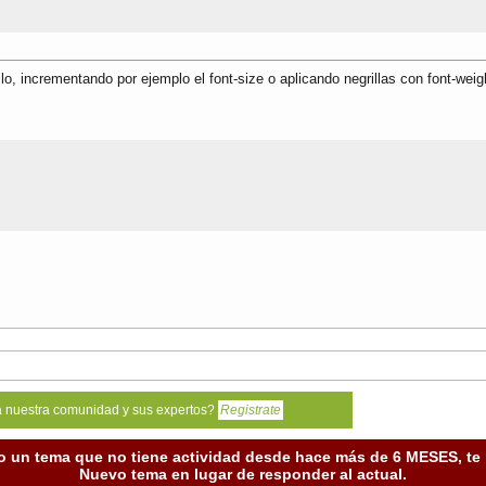
llo, incrementando por ejemplo el font-size o aplicando negrillas con font-wei
a nuestra comunidad y sus expertos?
Registrate
o un tema que no tiene actividad desde hace más de 6 MESES, t
Nuevo tema en lugar de responder al actual.