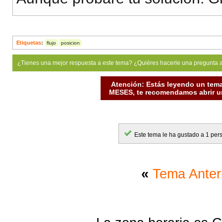
Etiquetas
:
flujo
posicion
¿Tienes una mejor respuesta a este tema? ¿Quiéres hacerle una pregunta 
Atención: Estás leyendo un tema
MESES, te recomendamos abrir un
Este tema le ha gustado a 1 per
«
Tema Anter