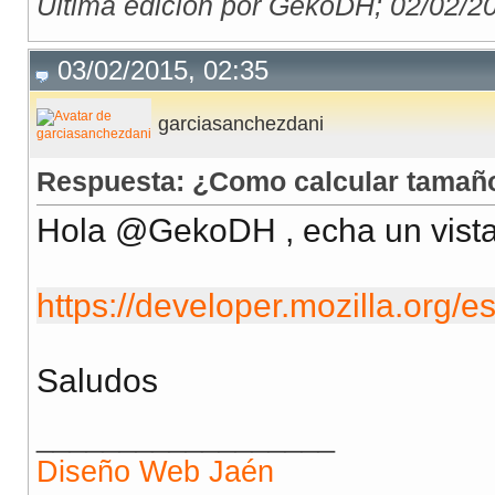
Última edición por GekoDH; 02/02/2
03/02/2015, 02:35
garciasanchezdani
Respuesta: ¿Como calcular tamañ
Hola @GekoDH , echa un vista
https://developer.mozilla.org
Saludos
__________________
Diseño Web Jaén