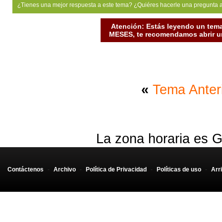
¿Tienes una mejor respuesta a este tema? ¿Quiéres hacerle una pregunta 
Atención: Estás leyendo un tema
MESES, te recomendamos abrir un
«
Tema Anter
La zona horaria es G
Contáctenos
-
Archivo
-
Política de Privacidad
-
Políticas de uso
-
Arr