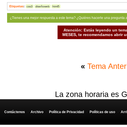
Etiquetas
:
css3
diseñoweb
html5
¿Tienes una mejor respuesta a este tema? ¿Quiéres hacerle una pregunta 
Atención: Estás leyendo un tema
MESES, te recomendamos abrir un
«
Tema Anter
La zona horaria es G
Contáctenos
-
Archivo
-
Política de Privacidad
-
Políticas de uso
-
Arr