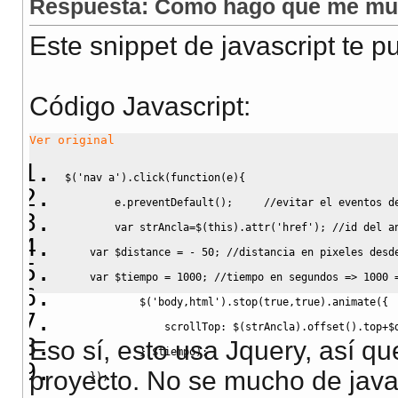
Respuesta: Como hago que me mues
Este snippet de javascript te p
Código Javascript
:
Ver original
$
(
'nav a'
)
.
click
(
function
(
e
)
{
        e.
preventDefault
(
)
;
//evitar el eventos d
var
 strAncla
=
$
(
this
)
.
attr
(
'href'
)
;
//id del a
var
 $distance 
=
-
50
;
//distancia en pixeles desd
var
 $tiempo 
=
1000
;
//tiempo en segundos => 1000 
            $
(
'body,html'
)
.
stop
(
true
,
true
)
.
animate
(
{
                scrollTop
:
 $
(
strAncla
)
.
offset
(
)
.
top
+
$
Eso sí, esto usa Jquery, así que
}
,
$tiempo
)
;
proyecto. No se mucho de javas
}
)
;