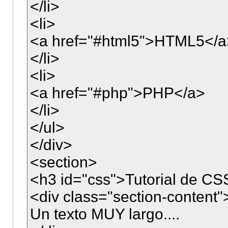
</li>
<li>
<a href="#html5">HTML5</a
</li>
<li>
<a href="#php">PHP</a>
</li>
</ul>
</div>
<section>
<h3 id="css">Tutorial de C
<div class="section-content"
Un texto MUY largo....