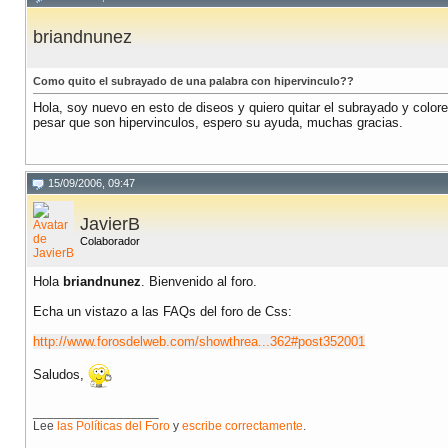
briandnunez
Como quito el subrayado de una palabra con hipervinculo??
Hola, soy nuevo en esto de diseos y quiero quitar el subrayado y colore
pesar que son hipervinculos, espero su ayuda, muchas gracias.
15/09/2006, 09:47
JavierB
Colaborador
Hola
briandnunez
. Bienvenido al foro.
Echa un vistazo a las FAQs del foro de Css:
http://www.forosdelweb.com/showthrea...362#post352001
Saludos,
__________________
Lee
las Políticas del Foro
y
escribe correctamente
.