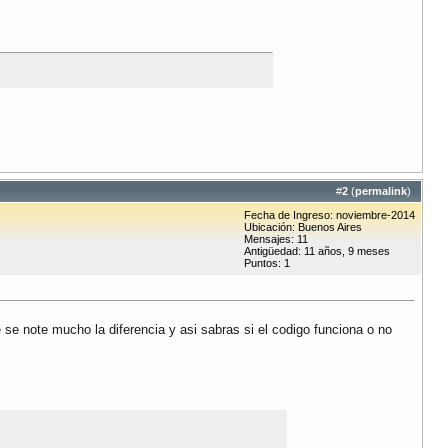
#
2
(
permalink
)
Fecha de Ingreso: noviembre-2014
Ubicación: Buenos Aires
Mensajes: 11
Antigüedad: 11 años, 9 meses
Puntos: 1
e se note mucho la diferencia y asi sabras si el codigo funciona o no