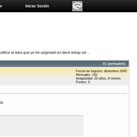
e
Iniciar Sesión
ilice la letra que yo he asignado es decir letrap sin ...
#
1
(
permalink
)
Fecha de Ingreso: diciembre-2005
Mensajes: 142
Antigüedad: 20 años, 8 meses
Puntos: 0
ta