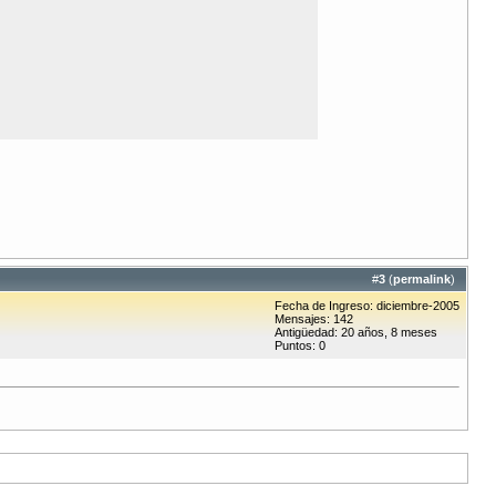
#
3
(
permalink
)
Fecha de Ingreso: diciembre-2005
Mensajes: 142
Antigüedad: 20 años, 8 meses
Puntos: 0