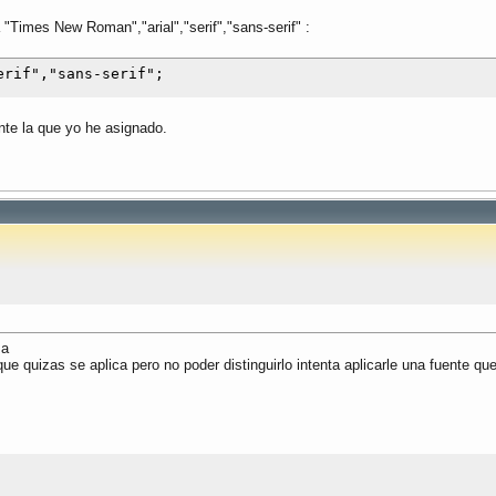
a "Times New Roman","arial","serif","sans-serif" :
nte la que yo he asignado.
ma
que quizas se aplica pero no poder distinguirlo intenta aplicarle una fuente qu