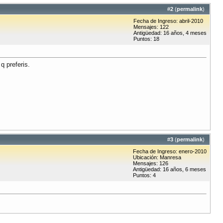
#
2
(
permalink
)
Fecha de Ingreso: abril-2010
Mensajes: 122
Antigüedad: 16 años, 4 meses
Puntos: 18
q preferis.
#
3
(
permalink
)
Fecha de Ingreso: enero-2010
Ubicación: Manresa
Mensajes: 126
Antigüedad: 16 años, 6 meses
Puntos: 4