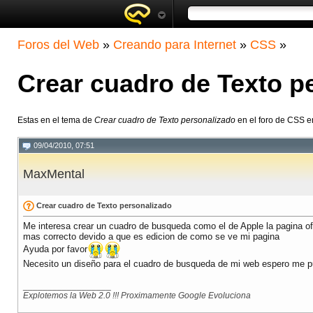
Foros del Web
»
Creando para Internet
»
CSS
»
Crear cuadro de Texto p
Estas en el tema de
Crear cuadro de Texto personalizado
en el foro de CSS e
09/04/2010, 07:51
MaxMental
Crear cuadro de Texto personalizado
Me interesa crear un cuadro de busqueda como el de Apple la pagina of
mas correcto devido a que es edicion de como se ve mi pagina
Ayuda por favor
Necesito un diseño para el cuadro de busqueda de mi web espero me p
__________________
Explotemos la Web 2.0 !!! Proximamente Google Evoluciona