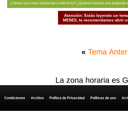
¿Tienes una mejor respuesta a este tema? ¿Quiéres hacerle una pregunta 
Atención: Estás leyendo un tema
MESES, te recomendamos abrir un
«
Tema Anter
La zona horaria es G
Contáctenos
-
Archivo
-
Política de Privacidad
-
Políticas de uso
-
Arr