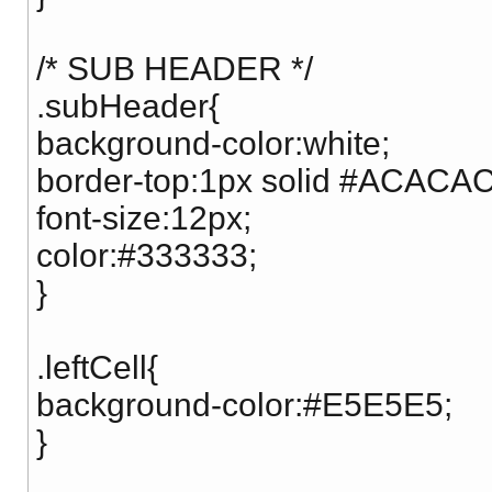
/* SUB HEADER */
.subHeader{
background-color:white;
border-top:1px solid #ACACAC
font-size:12px;
color:#333333;
}
.leftCell{
background-color:#E5E5E5;
}