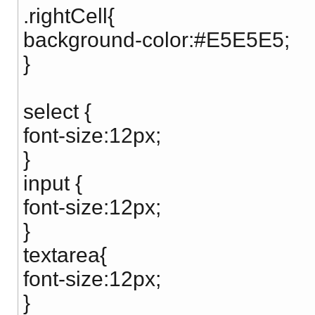
.rightCell{
background-color:#E5E5E5;
}
select {
font-size:12px;
}
input {
font-size:12px;
}
textarea{
font-size:12px;
}