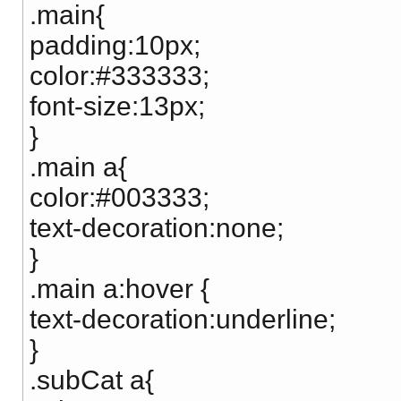
.main{
padding:10px;
color:#333333;
font-size:13px;
}
.main a{
color:#003333;
text-decoration:none;
}
.main a:hover {
text-decoration:underline;
}
.subCat a{