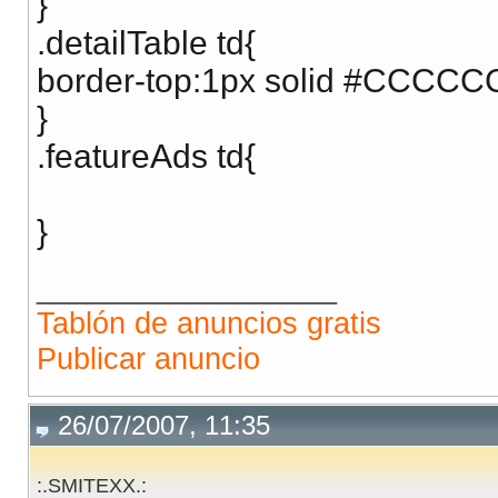
}
.detailTable td{
border-top:1px solid #CCCCC
}
.featureAds td{
}
__________________
Tablón de anuncios gratis
Publicar anuncio
26/07/2007, 11:35
:.SMITEXX.: