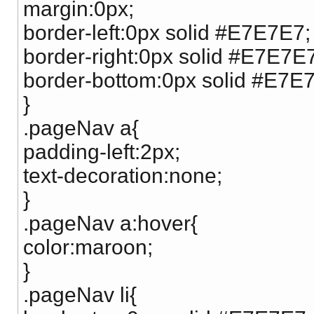
margin:0px;
border-left:0px solid #E7E7E7;
border-right:0px solid #E7E7E
border-bottom:0px solid #E7E
}
.pageNav a{
padding-left:2px;
text-decoration:none;
}
.pageNav a:hover{
color:maroon;
}
.pageNav li{