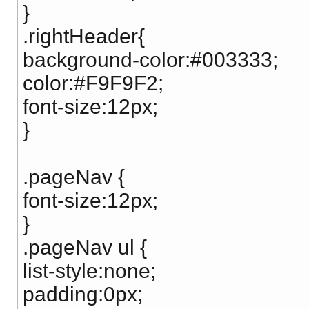
}
.rightHeader{
background-color:#003333;
color:#F9F9F2;
font-size:12px;
}
.pageNav {
font-size:12px;
}
.pageNav ul {
list-style:none;
padding:0px;