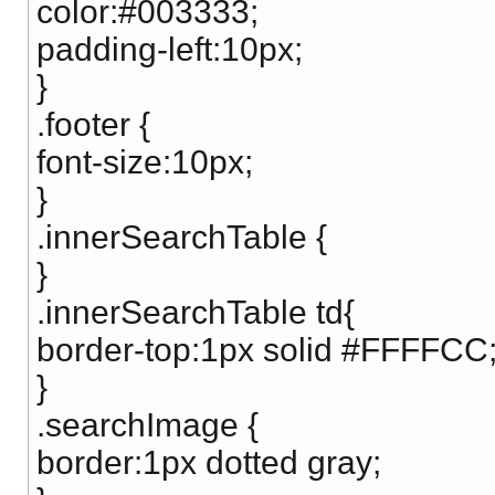
color:#003333;
padding-left:10px;
}
.footer {
font-size:10px;
}
.innerSearchTable {
}
.innerSearchTable td{
border-top:1px solid #FFFFCC
}
.searchImage {
border:1px dotted gray;