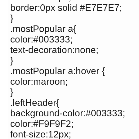
border:0px solid #E7E7E7;
}
.mostPopular a{
color:#003333;
text-decoration:none;
}
.mostPopular a:hover {
color:maroon;
}
.leftHeader{
background-color:#003333;
color:#F9F9F2;
font-size:12px;