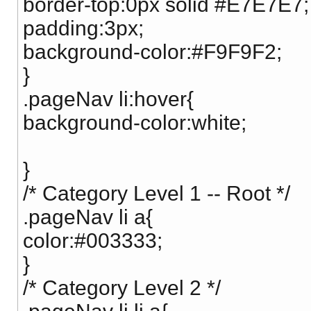
border-top:0px solid #E7E7E7;
padding:3px;
background-color:#F9F9F2;
}
.pageNav li:hover{
background-color:white;
}
/* Category Level 1 -- Root */
.pageNav li a{
color:#003333;
}
/* Category Level 2 */