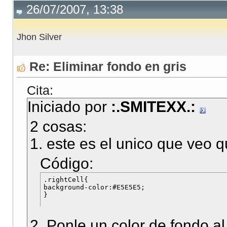
26/07/2007, 13:38
Jhon Silver
Re: Eliminar fondo en gris
Cita:
Iniciado por
:.SMITEXX.:
2 cosas:
1. este es el unico que veo 
Código:
.rightCell{

background-color:#E5E5E5;

2. Ponle un color de fondo al