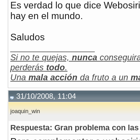
Es verdad lo que dice Webosir
hay en el mundo.
Saludos
__________________
Si no te quejas,
nunca
conseguir
perderás
todo
.
Una
mala acción
da fruto a un
m
31/10/2008, 11:04
joaquin_win
Respuesta: Gran problema con las