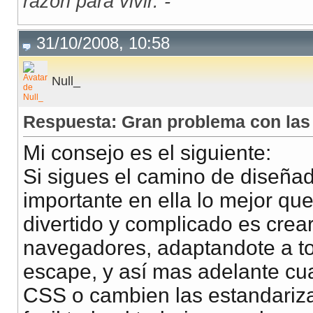
razón para vivir. -
</script>
31/10/2008, 10:58
Null_
Respuesta: Gran problema con las
Mi consejo es el siguiente:
Si sigues el camino de diseñad
importante en ella lo mejor qu
divertido y complicado es crea
navegadores, adaptandote a to
escape, y así mas adelante cua
CSS o cambien las estandariza