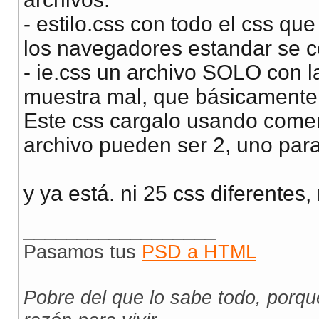
								el
									if (ffver
- estilo.css con todo el css qu
							
los navegadores estandar se c
									e
										if (ffv
- ie.css un archivo SOLO con l
							
									
muestra mal, que básicamente
											if (f
											//versio
Este css cargalo usando comen
							
							
archivo pueden ser 2, uno para 
							
							
							
y ya está. ni 25 css diferentes, n
						}

__________________
					}

				}

Pasamos tus
PSD a HTML
				else{

					if((navigator.appName).indexOf("Opera")!=-1){

					}

				}

Pobre del que lo sabe todo, porq
			}

		}
