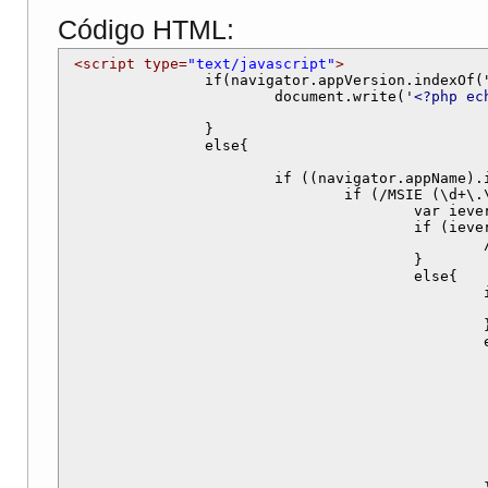
Código HTML:
<script type=
"text/javascript"
>
		if(navigator.appVersion.indexOf("Chrome")!=-1){

			document.write('
<?php ec
		}

		else{

			if ((navigator.appName).indexOf("Microsoft")!=-1) {

				if (/MSIE (\d+\.\d+);/.test(navigator.userAgent)){ //test for MSIE x.x;

					var ieversion=new Number(RegExp.$1)

					if (ieversion>=8){

						////PARA DETECTAR VERSION 8

					}

					else{

						if (ieversion>=7){

						}

						else{

							if (ieversion>=
							
							else
								if (ieversio
									///PARA DETECTA
							
							