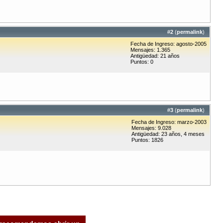
#
2
(
permalink
)
Fecha de Ingreso: agosto-2005
Mensajes: 1.365
Antigüedad: 21 años
Puntos: 0
#
3
(
permalink
)
Fecha de Ingreso: marzo-2003
Mensajes: 9.028
Antigüedad: 23 años, 4 meses
Puntos: 1826