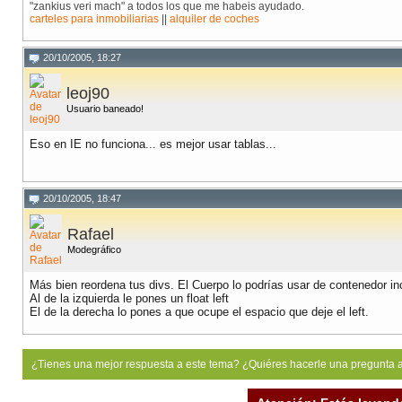
"zankius veri mach" a todos los que me habeis ayudado.
carteles para inmobiliarias
||
alquiler de coches
20/10/2005, 18:27
leoj90
Usuario baneado!
Eso en IE no funciona... es mejor usar tablas...
20/10/2005, 18:47
Rafael
Modegráfico
Más bien reordena tus divs. El Cuerpo lo podrías usar de contenedor in
Al de la izquierda le pones un float left
El de la derecha lo pones a que ocupe el espacio que deje el left.
¿Tienes una mejor respuesta a este tema? ¿Quiéres hacerle una pregunta 