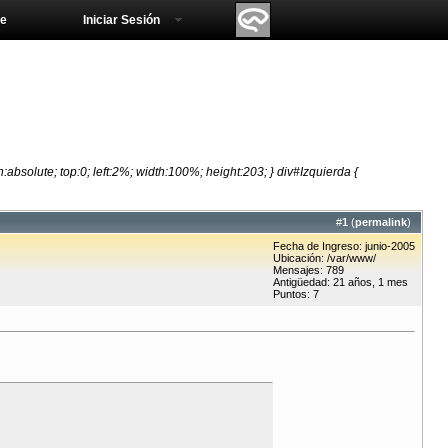
e
Iniciar Sesión
absolute; top:0; left:2%; width:100%; height:203; } div#Izquierda {
#
1
(
permalink
)
Fecha de Ingreso: junio-2005
Ubicación: /var/www/
Mensajes: 789
Antigüedad: 21 años, 1 mes
Puntos: 7