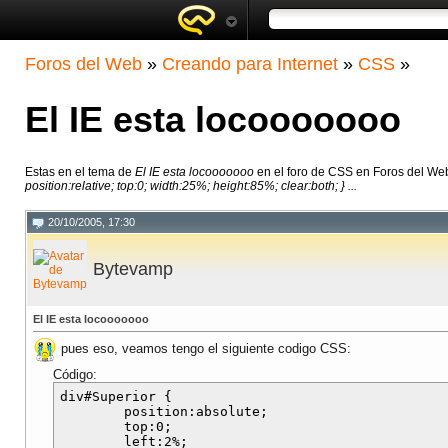
Foros del Web
»
Creando para Internet
»
CSS
»
El IE esta locooooooo
Estas en el tema de
El IE esta locooooooo
en el foro de CSS en Foros del We
position:relative; top:0; width:25%; height:85%; clear:both; } ...
20/10/2005, 17:30
Bytevamp
El IE esta locooooooo
pues eso, veamos tengo el siguiente codigo CSS:
Código:
div#Superior { 

	position:absolute;

	top:0; 

	left:2%; 
