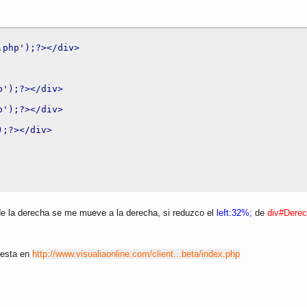
.php');?>
</div>
p');?>
</div>
p');?>
</div>
);?>
</div>
v de la derecha se me mueve a la derecha, si reduzco el
left:32%;
de
div#Dere
n esta en
http://www.visualiaonline.com/client...beta/index.php