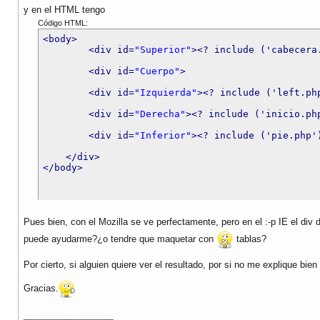
y en el HTML tengo
Código HTML:
<body>
<div id=
"Superior"
>
<? include ('cabecera
<div id=
"Cuerpo"
>
<div id=
"Izquierda"
>
<? include ('left.ph
<div id=
"Derecha"
>
<? include ('inicio.ph
<div id=
"Inferior"
>
<? include ('pie.php'
</div>
</body>
Pues bien, con el Mozilla se ve perfectamente, pero en el :-p IE el di
puede ayudarme?¿o tendre que maquetar con
tablas?
Por cierto, si alguien quiere ver el resultado, por si no me explique bie
Gracias.
__________________