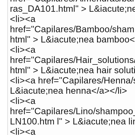
ras_DA101.html" > L&iacute;n
<li><a
href="Capilares/Bamboo/sham
html" > L&iacute;nea bamboo<
<li><a
href="Capilares/Hair_soluti
html" > L&iacute;nea hair solut
<li><a href="Capilares/Henn
L&iacute;nea henna</a></li>
<li><a
href="Capilares/Lino/shampoo
LN100.htm l" > L&iacute;nea li
<li><a