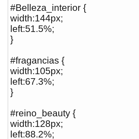
#Belleza_interior {
width:144px;
left:51.5%;
}
#fragancias {
width:105px;
left:67.3%;
}
#reino_beauty {
width:128px;
left:88.2%;