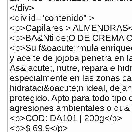
</div>
<div id="contenido" >
<p>Capilares > ALMENDRAS<
<p>BA&Ntilde;O DE CREMA
<p>Su f&oacute;rmula enriquec
y aceite de jojoba penetra en l
As&iacute;, nutre, repara e hid
especialmente en las zonas cas
hidrataci&oacute;n ideal, dejan
protegido. Apto para todo tipo
agresiones ambientales o qu&
<p>COD: DA101 | 200g</p>
<p>$ 69.9</p>