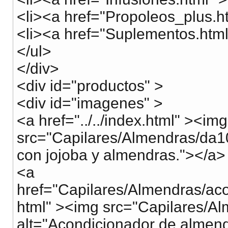
<li><a href="Propoleos_plus.h
<li><a href="Suplementos.htm
</ul>
</div>
<div id="productos" >
<div id="imagenes" >
<a href="../../index.html" ><img
src="Capilares/Almendras/da1
con jojoba y almendras."></a>
<a
href="Capilares/Almendras/a
html" ><img src="Capilares/A
alt="Acondicionador de almen