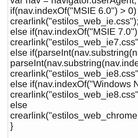
var nav = navigator.userAgent;
if(nav.indexOf("MSIE 6.0") > 0)
crearlink("estilos_web_ie.css")
else if(nav.indexOf("MSIE 7.0")
crearlink("estilos_web_ie7.css"
else if(parseInt(nav.substring(
parseInt(nav.substring(nav.ind
crearlink("estilos_web_ie8.css"
else if(nav.indexOf("Windows N
crearlink("estilos_web_ie8.css"
else
crearlink("estilos_web_chrome.
}