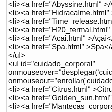
<li><a href="Abyssine.html" >
<li><a href="Hidracalme.html"
<li><a href="Time_release.htm
<li><a href="H20_termal.html"
<li><a href="Acai.html" >Açai<
<li><a href="Spa.html" >Spa</
</ul>
<ul id="cuidado_corporal"
onmouseover="desplegar('cuid
onmouseout="enrollar('cuidado
<li><a href="Citrus.html" >Citr
<li><a href="Golden_sun.html"
<li><a href="Mantecas_corpor