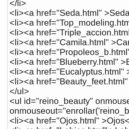
</li>
<li><a href="Seda.html" >Seda
<li><a href="Top_modeling.htm
<li><a href="Triple_accion.htm
<li><a href="Camila.html" >Ca
<li><a href="Propoleos_b.html
<li><a href="Blueberry.html" >
<li><a href="Eucalyptus.html" 
<li><a href="Beauty_feet.html"
</ul>
<ul id="reino_beauty" onmouse
onmouseout="enrollar('reino_b
<li><a href="Ojos.html" >Ojos<