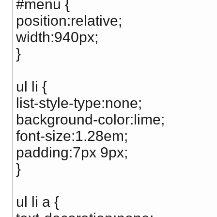
#menu {
position:relative;
width:940px;
}
ul li {
list-style-type:none;
background-color:lime;
font-size:1.28em;
padding:7px 9px;
}
ul li a {