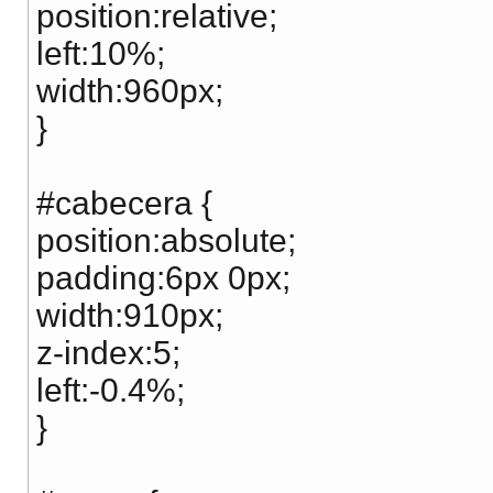
position:relative;
left:10%;
width:960px;
}
#cabecera {
position:absolute;
padding:6px 0px;
width:910px;
z-index:5;
left:-0.4%;
}