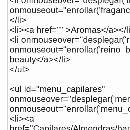
<li onmouseover="desplegar('fr
onmouseout="enrollar('fraganc
</li>
<li><a href="" >Aromas</a></l
<li onmouseover="desplegar('r
onmouseout="enrollar('reino_b
beauty</a></li>
</ul>
<ul id="menu_capilares"
onmouseover="desplegar('menu
onmouseout="enrollar('menu_ca
<li><a
href="Capilares/Almendras/b