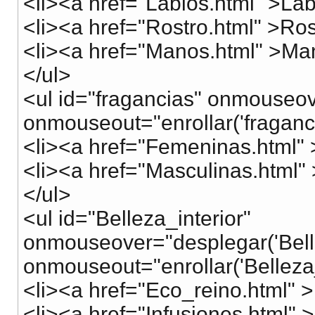
<li><a href="Labios.html" >Lab
<li><a href="Rostro.html" >Ros
<li><a href="Manos.html" >Ma
</ul>
<ul id="fragancias" onmouseove
onmouseout="enrollar('fraganci
<li><a href="Femeninas.html"
<li><a href="Masculinas.html"
</ul>
<ul id="Belleza_interior"
onmouseover="desplegar('Bellez
onmouseout="enrollar('Belleza_i
<li><a href="Eco_reino.html" >
<li><a href="Infusiones.html" 