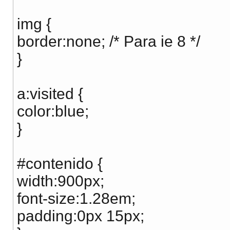
img {
border:none; /* Para ie 8 */
}
a:visited {
color:blue;
}
#contenido {
width:900px;
font-size:1.28em;
padding:0px 15px;