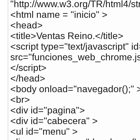
"http://www.w3.org/TR/html4/str
<html name = "inicio" >
<head>
<title>Ventas Reino.</title>
<script type="text/javascript" i
src="funciones_web_chrome.js
</script>
</head>
<body onload="navegador();" 
<br>
<div id="pagina">
<div id="cabecera" >
<ul id="menu" >