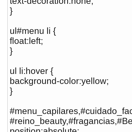
text-decoration:none;
}
ul#menu li {
float:left;
}
ul li:hover {
background-color:yellow;
}
#menu_capilares,#cuidado_fac
#reino_beauty,#fragancias,#Bel
position:absolute;