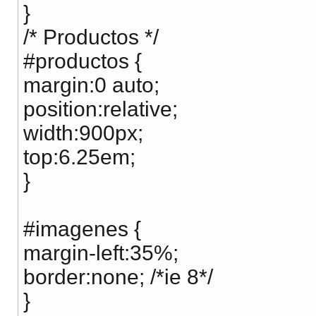
}
/* Productos */
#productos {
margin:0 auto;
position:relative;
width:900px;
top:6.25em;
}
#imagenes {
margin-left:35%;
border:none; /*ie 8*/
}