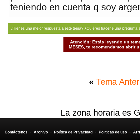
teniendo en cuenta q soy arge
¿Tienes una mejor respuesta a este tema? ¿Quiéres hacerle una pregunta 
Atención: Estás leyendo un tema
MESES, te recomendamos abrir un
«
Tema Anter
La zona horaria es G
Contáctenos
-
Archivo
-
Política de Privacidad
-
Políticas de uso
-
Arr